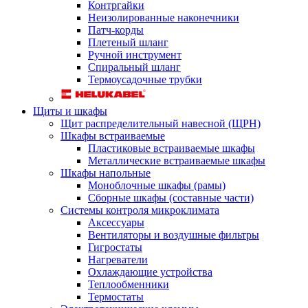
Контргайки
Неизолированные наконечники
Патч-корды
Плетеный шланг
Ручной инструмент
Спиральный шланг
Термоусадочные трубки
Щиты и шкафы
Щит распределительный навесной (ЩРН)
Шкафы встраиваемые
Пластиковые встраиваемые шкафы
Металлические встраиваемые шкафы
Шкафы напольные
Моноблочные шкафы (рамы)
Сборные шкафы (составные части)
Системы контроля микроклимата
Аксессуары
Вентиляторы и воздушные фильтры
Гигростаты
Нагреватели
Охлаждающие устройства
Теплообменники
Термостаты