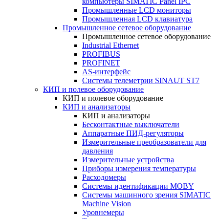
компьютеры SIMATIC Panel IPC
Промышленные LCD мониторы
Промышленная LCD клавиатура
Промышленное сетевое оборудование
Промышленное сетевое оборудование
Industrial Ethernet
PROFIBUS
PROFINET
AS-интерфейс
Системы телеметрии SINAUT ST7
КИП и полевое оборудование
КИП и полевое оборудование
КИП и анализаторы
КИП и анализаторы
Бесконтактные выключатели
Аппаратные ПИД-регуляторы
Измерительные преобразователи для
давления
Измерительные устройства
Приборы измерения температуры
Расходомеры
Системы идентификации MOBY
Системы машинного зрения SIMATIC
Machine Vision
Уровнемеры