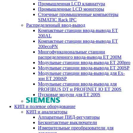
Промышленная LCD клавиатура
Промышленные LCD мониторы
Стоечные промышленные компьютеры
SIMATIC Rack IPC
Распределенный ввод-вывод
Компактные станции ввода-вывода ET
200AL
Компактные станции ввода-вывода ET
200ecoPN
Многофункциональные станции
распределенного ввода-вывода ET 200M
Модульные станции ввода-вывода ET 200pro
Модульные станции ввода-вывода ET 200SP
Модульные станции ввода-вывода для Ex-
зон ET 200iSP
Модульные станции ввода-вывода для
PROFIBUS DT и PROFINET IO ET 200S
Пусковые модули для ET 200S
КИП и полевое оборудование
КИП и анализаторы
Аппаратные ПИД-регуляторы
Бесконтактные выключатели
Измерительные преобразователи для