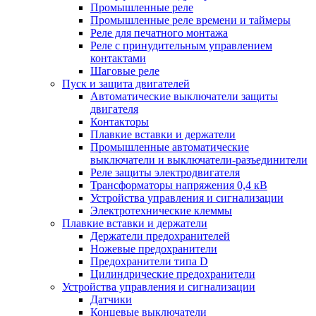
Промышленные реле
Промышленные реле времени и таймеры
Реле для печатного монтажа
Реле с принудительным управлением
контактами
Шаговые реле
Пуск и защита двигателей
Автоматические выключатели защиты
двигателя
Контакторы
Плавкие вставки и держатели
Промышленные автоматические
выключатели и выключатели-разъединители
Реле защиты электродвигателя
Трансформаторы напряжения 0,4 кВ
Устройства управления и сигнализации
Электротехнические клеммы
Плавкие вставки и держатели
Держатели предохранителей
Ножевые предохранители
Предохранители типа D
Цилиндрические предохранители
Устройства управления и сигнализации
Датчики
Концевые выключатели