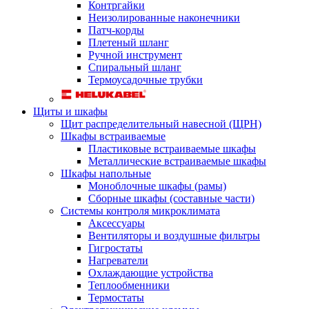
Контргайки
Неизолированные наконечники
Патч-корды
Плетеный шланг
Ручной инструмент
Спиральный шланг
Термоусадочные трубки
Щиты и шкафы
Щит распределительный навесной (ЩРН)
Шкафы встраиваемые
Пластиковые встраиваемые шкафы
Металлические встраиваемые шкафы
Шкафы напольные
Моноблочные шкафы (рамы)
Сборные шкафы (составные части)
Системы контроля микроклимата
Аксессуары
Вентиляторы и воздушные фильтры
Гигростаты
Нагреватели
Охлаждающие устройства
Теплообменники
Термостаты