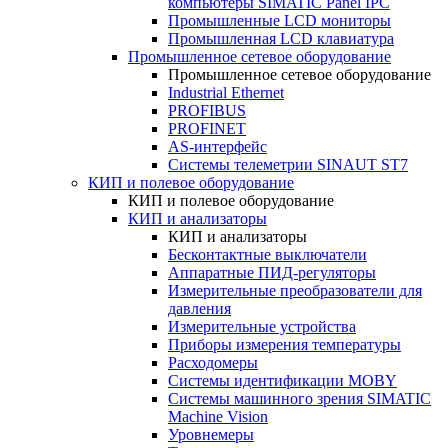
компьютеры SIMATIC Panel IPC
Промышленные LCD мониторы
Промышленная LCD клавиатура
Промышленное сетевое оборудование
Промышленное сетевое оборудование
Industrial Ethernet
PROFIBUS
PROFINET
AS-интерфейс
Системы телеметрии SINAUT ST7
КИП и полевое оборудование
КИП и полевое оборудование
КИП и анализаторы
КИП и анализаторы
Бесконтактные выключатели
Аппаратные ПИД-регуляторы
Измерительные преобразователи для
давления
Измерительные устройства
Приборы измерения температуры
Расходомеры
Системы идентификации MOBY
Системы машинного зрения SIMATIC
Machine Vision
Уровнемеры