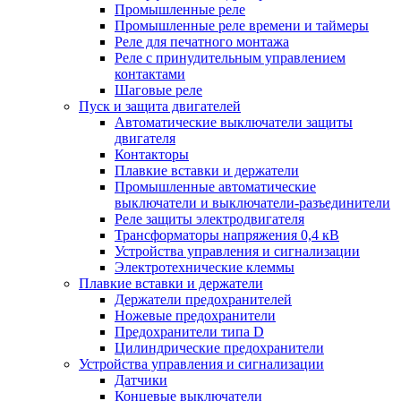
Промышленные реле
Промышленные реле времени и таймеры
Реле для печатного монтажа
Реле с принудительным управлением
контактами
Шаговые реле
Пуск и защита двигателей
Автоматические выключатели защиты
двигателя
Контакторы
Плавкие вставки и держатели
Промышленные автоматические
выключатели и выключатели-разъединители
Реле защиты электродвигателя
Трансформаторы напряжения 0,4 кВ
Устройства управления и сигнализации
Электротехнические клеммы
Плавкие вставки и держатели
Держатели предохранителей
Ножевые предохранители
Предохранители типа D
Цилиндрические предохранители
Устройства управления и сигнализации
Датчики
Концевые выключатели