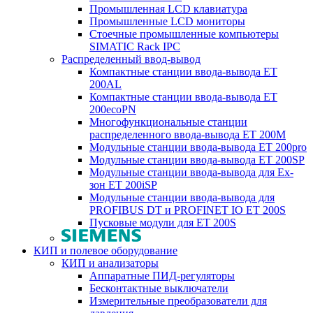
Промышленная LCD клавиатура
Промышленные LCD мониторы
Стоечные промышленные компьютеры
SIMATIC Rack IPC
Распределенный ввод-вывод
Компактные станции ввода-вывода ET
200AL
Компактные станции ввода-вывода ET
200ecoPN
Многофункциональные станции
распределенного ввода-вывода ET 200M
Модульные станции ввода-вывода ET 200pro
Модульные станции ввода-вывода ET 200SP
Модульные станции ввода-вывода для Ex-
зон ET 200iSP
Модульные станции ввода-вывода для
PROFIBUS DT и PROFINET IO ET 200S
Пусковые модули для ET 200S
КИП и полевое оборудование
КИП и анализаторы
Аппаратные ПИД-регуляторы
Бесконтактные выключатели
Измерительные преобразователи для