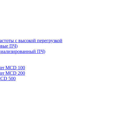
стоты с высокой перегрузкой
овые ПЧ)
циализированный ПЧ)
rter MCD 100
rter MCD 200
 MCD 500