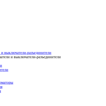
 и выключатели-разъединители
атели и выключатели-разъединители
ли
ители
рматоры
ия
я