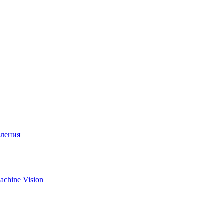
вления
chine Vision