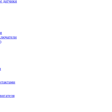
е датчики
и
ключатели
)
ы
нтактами
вигателя