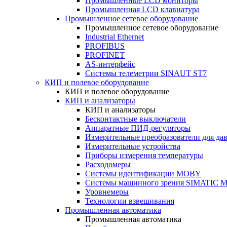
Промышленные LCD мониторы
Промышленная LCD клавиатура
Промышленное сетевое оборудование
Промышленное сетевое оборудование
Industrial Ethernet
PROFIBUS
PROFINET
AS-интерфейс
Системы телеметрии SINAUT ST7
КИП и полевое оборудование
КИП и полевое оборудование
КИП и анализаторы
КИП и анализаторы
Бесконтактные выключатели
Аппаратные ПИД-регуляторы
Измерительные преобразователи для да
Измерительные устройства
Приборы измерения температуры
Расходомеры
Системы идентификации MOBY
Системы машинного зрения SIMATIC Ma
Уровнемеры
Технологии взвешивания
Промышленная автоматика
Промышленная автоматика