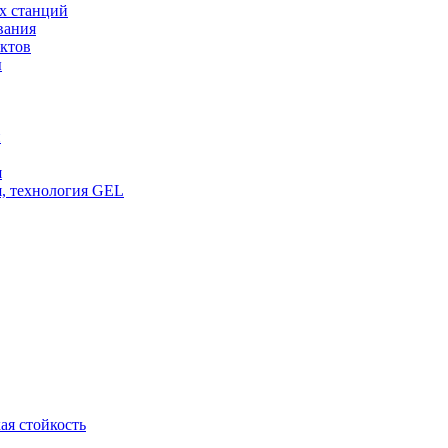
х станций
вания
ктов
ы
и
я
, технология GEL
ая стойкость