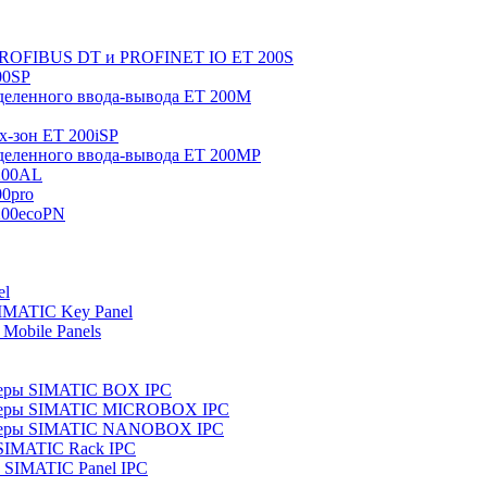
 PROFIBUS DT и PROFINET IO ET 200S
00SP
еленного ввода-вывода ET 200M
x-зон ET 200iSP
еленного ввода-вывода ET 200MP
200AL
0pro
200ecoPN
el
IMATIC Key Panel
Mobile Panels
еры SIMATIC BOX IPC
теры SIMATIC MICROBOX IPC
теры SIMATIC NANOBOX IPC
SIMATIC Rack IPC
SIMATIC Panel IPC