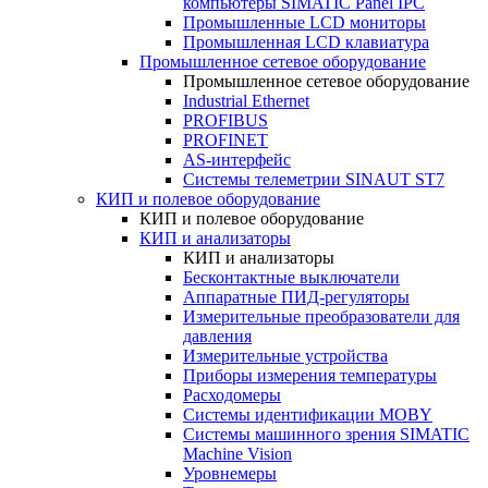
компьютеры SIMATIC Panel IPC
Промышленные LCD мониторы
Промышленная LCD клавиатура
Промышленное сетевое оборудование
Промышленное сетевое оборудование
Industrial Ethernet
PROFIBUS
PROFINET
AS-интерфейс
Системы телеметрии SINAUT ST7
КИП и полевое оборудование
КИП и полевое оборудование
КИП и анализаторы
КИП и анализаторы
Бесконтактные выключатели
Аппаратные ПИД-регуляторы
Измерительные преобразователи для
давления
Измерительные устройства
Приборы измерения температуры
Расходомеры
Системы идентификации MOBY
Системы машинного зрения SIMATIC
Machine Vision
Уровнемеры