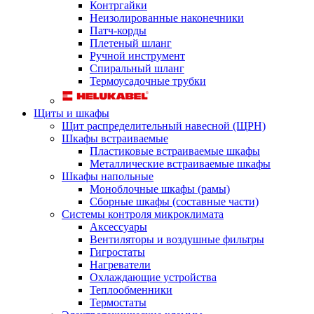
Контргайки
Неизолированные наконечники
Патч-корды
Плетеный шланг
Ручной инструмент
Спиральный шланг
Термоусадочные трубки
Щиты и шкафы
Щит распределительный навесной (ЩРН)
Шкафы встраиваемые
Пластиковые встраиваемые шкафы
Металлические встраиваемые шкафы
Шкафы напольные
Моноблочные шкафы (рамы)
Сборные шкафы (составные части)
Системы контроля микроклимата
Аксессуары
Вентиляторы и воздушные фильтры
Гигростаты
Нагреватели
Охлаждающие устройства
Теплообменники
Термостаты