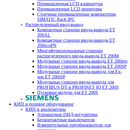
Промышленная LCD клавиатура
Промышленные LCD мониторы
Стоечные промышленные компьютеры
SIMATIC Rack IPC
Распределенный ввод-вывод
Компактные станции ввода-вывода ET
200AL
Компактные станции ввода-вывода ET
200ecoPN
Многофункциональные станции
распределенного ввода-вывода ET 200M
Модульные станции ввода-вывода ET 200pro
Модульные станции ввода-вывода ET 200SP
Модульные станции ввода-вывода для Ex-
зон ET 200iSP
Модульные станции ввода-вывода для
PROFIBUS DT и PROFINET IO ET 200S
Пусковые модули для ET 200S
КИП и полевое оборудование
КИП и анализаторы
Аппаратные ПИД-регуляторы
Бесконтактные выключатели
Измерительные преобразователи для