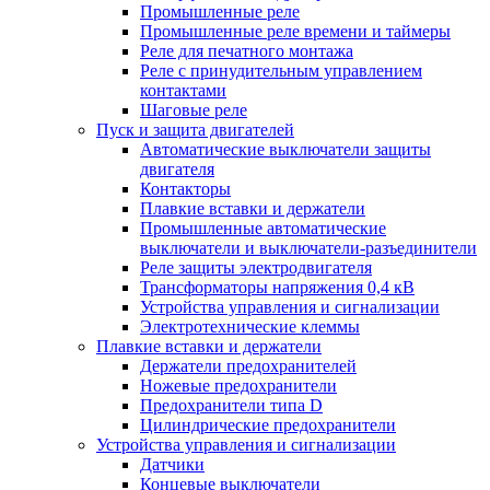
Промышленные реле
Промышленные реле времени и таймеры
Реле для печатного монтажа
Реле с принудительным управлением
контактами
Шаговые реле
Пуск и защита двигателей
Автоматические выключатели защиты
двигателя
Контакторы
Плавкие вставки и держатели
Промышленные автоматические
выключатели и выключатели-разъединители
Реле защиты электродвигателя
Трансформаторы напряжения 0,4 кВ
Устройства управления и сигнализации
Электротехнические клеммы
Плавкие вставки и держатели
Держатели предохранителей
Ножевые предохранители
Предохранители типа D
Цилиндрические предохранители
Устройства управления и сигнализации
Датчики
Концевые выключатели