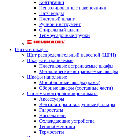
Контргайки
Неизолированные наконечники
Патч-корды
Плетеный шланг
Ручной инструмент
Спиральный шланг
Термоусадочные трубки
Щиты и шкафы
Щит распределительный навесной (ЩРН)
Шкафы встраиваемые
Пластиковые встраиваемые шкафы
Металлические встраиваемые шкафы
Шкафы напольные
Моноблочные шкафы (рамы)
Сборные шкафы (составные части)
Системы контроля микроклимата
Аксессуары
Вентиляторы и воздушные фильтры
Гигростаты
Нагреватели
Охлаждающие устройства
Теплообменники
Термостаты