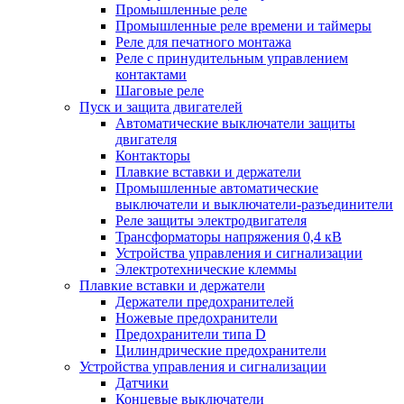
Промышленные реле
Промышленные реле времени и таймеры
Реле для печатного монтажа
Реле с принудительным управлением
контактами
Шаговые реле
Пуск и защита двигателей
Автоматические выключатели защиты
двигателя
Контакторы
Плавкие вставки и держатели
Промышленные автоматические
выключатели и выключатели-разъединители
Реле защиты электродвигателя
Трансформаторы напряжения 0,4 кВ
Устройства управления и сигнализации
Электротехнические клеммы
Плавкие вставки и держатели
Держатели предохранителей
Ножевые предохранители
Предохранители типа D
Цилиндрические предохранители
Устройства управления и сигнализации
Датчики
Концевые выключатели