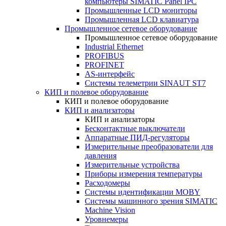
компьютеры SIMATIC Panel IPC
Промышленные LCD мониторы
Промышленная LCD клавиатура
Промышленное сетевое оборудование
Промышленное сетевое оборудование
Industrial Ethernet
PROFIBUS
PROFINET
AS-интерфейс
Системы телеметрии SINAUT ST7
КИП и полевое оборудование
КИП и полевое оборудование
КИП и анализаторы
КИП и анализаторы
Бесконтактные выключатели
Аппаратные ПИД-регуляторы
Измерительные преобразователи для
давления
Измерительные устройства
Приборы измерения температуры
Расходомеры
Системы идентификации MOBY
Системы машинного зрения SIMATIC
Machine Vision
Уровнемеры