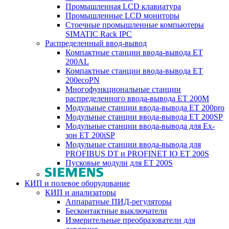
Промышленная LCD клавиатура
Промышленные LCD мониторы
Стоечные промышленные компьютеры
SIMATIC Rack IPC
Распределенный ввод-вывод
Компактные станции ввода-вывода ET
200AL
Компактные станции ввода-вывода ET
200ecoPN
Многофункциональные станции
распределенного ввода-вывода ET 200M
Модульные станции ввода-вывода ET 200pro
Модульные станции ввода-вывода ET 200SP
Модульные станции ввода-вывода для Ex-
зон ET 200iSP
Модульные станции ввода-вывода для
PROFIBUS DT и PROFINET IO ET 200S
Пусковые модули для ET 200S
КИП и полевое оборудование
КИП и анализаторы
Аппаратные ПИД-регуляторы
Бесконтактные выключатели
Измерительные преобразователи для