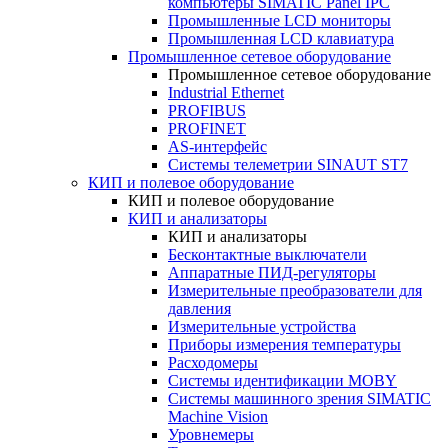
компьютеры SIMATIC Panel IPC
Промышленные LCD мониторы
Промышленная LCD клавиатура
Промышленное сетевое оборудование
Промышленное сетевое оборудование
Industrial Ethernet
PROFIBUS
PROFINET
AS-интерфейс
Системы телеметрии SINAUT ST7
КИП и полевое оборудование
КИП и полевое оборудование
КИП и анализаторы
КИП и анализаторы
Бесконтактные выключатели
Аппаратные ПИД-регуляторы
Измерительные преобразователи для
давления
Измерительные устройства
Приборы измерения температуры
Расходомеры
Системы идентификации MOBY
Системы машинного зрения SIMATIC
Machine Vision
Уровнемеры