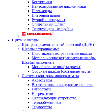
Контргайки
Неизолированные наконечники
Патч-корды
Плетеный шланг
Ручной инструмент
Спиральный шланг
Термоусадочные трубки
Щиты и шкафы
Щит распределительный навесной (ЩРН)
Шкафы встраиваемые
Пластиковые встраиваемые шкафы
Металлические встраиваемые шкафы
Шкафы напольные
Моноблочные шкафы (рамы)
Сборные шкафы (составные части)
Системы контроля микроклимата
Аксессуары
Вентиляторы и воздушные фильтры
Гигростаты
Нагреватели
Охлаждающие устройства
Теплообменники
Термостаты