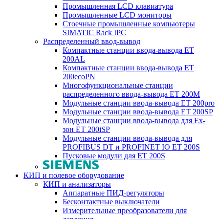
Промышленная LCD клавиатура
Промышленные LCD мониторы
Стоечные промышленные компьютеры
SIMATIC Rack IPC
Распределенный ввод-вывод
Компактные станции ввода-вывода ET
200AL
Компактные станции ввода-вывода ET
200ecoPN
Многофункциональные станции
распределенного ввода-вывода ET 200M
Модульные станции ввода-вывода ET 200pro
Модульные станции ввода-вывода ET 200SP
Модульные станции ввода-вывода для Ex-
зон ET 200iSP
Модульные станции ввода-вывода для
PROFIBUS DT и PROFINET IO ET 200S
Пусковые модули для ET 200S
КИП и полевое оборудование
КИП и анализаторы
Аппаратные ПИД-регуляторы
Бесконтактные выключатели
Измерительные преобразователи для