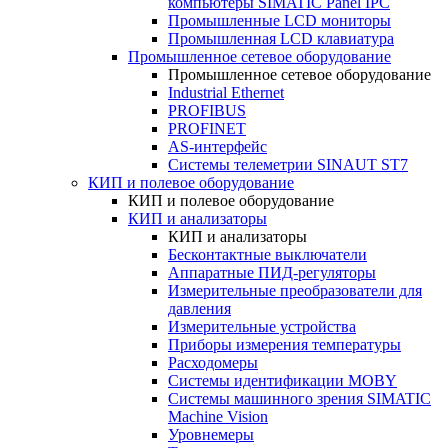
компьютеры SIMATIC Panel IPC
Промышленные LCD мониторы
Промышленная LCD клавиатура
Промышленное сетевое оборудование
Промышленное сетевое оборудование
Industrial Ethernet
PROFIBUS
PROFINET
AS-интерфейс
Системы телеметрии SINAUT ST7
КИП и полевое оборудование
КИП и полевое оборудование
КИП и анализаторы
КИП и анализаторы
Бесконтактные выключатели
Аппаратные ПИД-регуляторы
Измерительные преобразователи для
давления
Измерительные устройства
Приборы измерения температуры
Расходомеры
Системы идентификации MOBY
Системы машинного зрения SIMATIC
Machine Vision
Уровнемеры