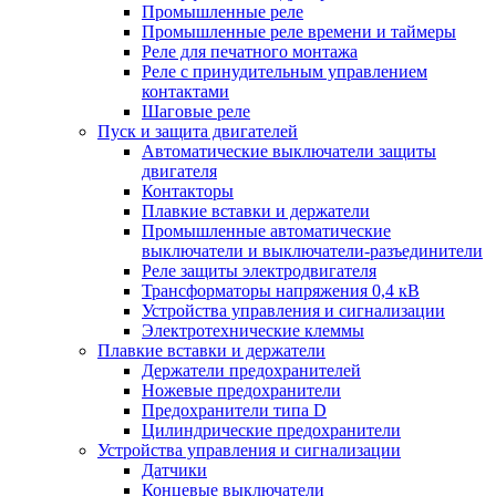
Промышленные реле
Промышленные реле времени и таймеры
Реле для печатного монтажа
Реле с принудительным управлением
контактами
Шаговые реле
Пуск и защита двигателей
Автоматические выключатели защиты
двигателя
Контакторы
Плавкие вставки и держатели
Промышленные автоматические
выключатели и выключатели-разъединители
Реле защиты электродвигателя
Трансформаторы напряжения 0,4 кВ
Устройства управления и сигнализации
Электротехнические клеммы
Плавкие вставки и держатели
Держатели предохранителей
Ножевые предохранители
Предохранители типа D
Цилиндрические предохранители
Устройства управления и сигнализации
Датчики
Концевые выключатели