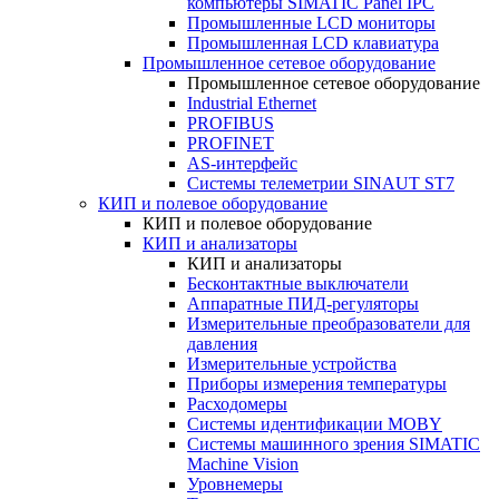
компьютеры SIMATIC Panel IPC
Промышленные LCD мониторы
Промышленная LCD клавиатура
Промышленное сетевое оборудование
Промышленное сетевое оборудование
Industrial Ethernet
PROFIBUS
PROFINET
AS-интерфейс
Системы телеметрии SINAUT ST7
КИП и полевое оборудование
КИП и полевое оборудование
КИП и анализаторы
КИП и анализаторы
Бесконтактные выключатели
Аппаратные ПИД-регуляторы
Измерительные преобразователи для
давления
Измерительные устройства
Приборы измерения температуры
Расходомеры
Системы идентификации MOBY
Системы машинного зрения SIMATIC
Machine Vision
Уровнемеры