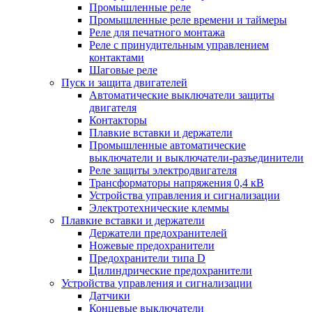
Промышленные реле
Промышленные реле времени и таймеры
Реле для печатного монтажа
Реле с принудительным управлением
контактами
Шаговые реле
Пуск и защита двигателей
Автоматические выключатели защиты
двигателя
Контакторы
Плавкие вставки и держатели
Промышленные автоматические
выключатели и выключатели-разъединители
Реле защиты электродвигателя
Трансформаторы напряжения 0,4 кВ
Устройства управления и сигнализации
Электротехнические клеммы
Плавкие вставки и держатели
Держатели предохранителей
Ножевые предохранители
Предохранители типа D
Цилиндрические предохранители
Устройства управления и сигнализации
Датчики
Концевые выключатели