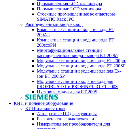
Промышленная LCD клавиатура
Промышленные LCD мониторы
Стоечные промышленные компьютеры
SIMATIC Rack IPC
Распределенный ввод-вывод
Компактные станции ввода-вывода ET
200AL
Компактные станции ввода-вывода ET
200ecoPN
Многофункциональные станции
распределенного ввода-вывода ET 200M
Модульные станции ввода-вывода ET 200pro
Модульные станции ввода-вывода ET 200SP
Модульные станции ввода-вывода для Ex-
зон ET 200iSP
Модульные станции ввода-вывода для
PROFIBUS DT и PROFINET IO ET 200S
Пусковые модули для ET 200S
КИП и полевое оборудование
КИП и анализаторы
Аппаратные ПИД-регуляторы
Бесконтактные выключатели
Измерительные преобразователи для