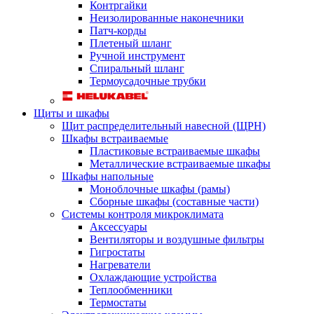
Контргайки
Неизолированные наконечники
Патч-корды
Плетеный шланг
Ручной инструмент
Спиральный шланг
Термоусадочные трубки
Щиты и шкафы
Щит распределительный навесной (ЩРН)
Шкафы встраиваемые
Пластиковые встраиваемые шкафы
Металлические встраиваемые шкафы
Шкафы напольные
Моноблочные шкафы (рамы)
Сборные шкафы (составные части)
Системы контроля микроклимата
Аксессуары
Вентиляторы и воздушные фильтры
Гигростаты
Нагреватели
Охлаждающие устройства
Теплообменники
Термостаты