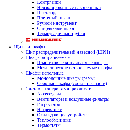
Контргайки
Неизолированные наконечники
Патч-корды
Плетеный шланг
Ручной инструмент
Спиральный шланг
Термоусадочные трубки
Щиты и шкафы
Щит распределительный навесной (ЩРН)
Шкафы встраиваемые
Пластиковые встраиваемые шкафы
Металлические встраиваемые шкафы
Шкафы напольные
Моноблочные шкафы (рамы)
Сборные шкафы (составные части)
Системы контроля микроклимата
Аксессуары
Вентиляторы и воздушные фильтры
Гигростаты
Нагреватели
Охлаждающие устройства
Теплообменники
Термостаты