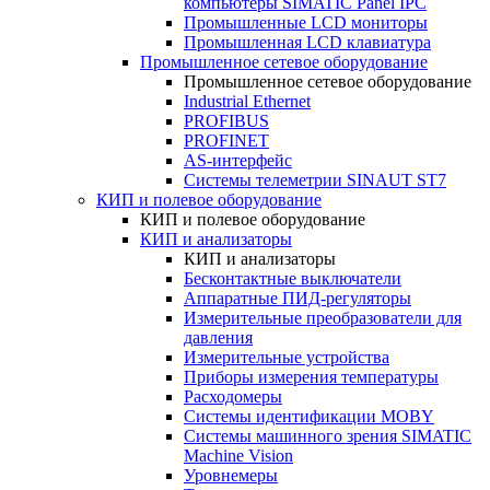
компьютеры SIMATIC Panel IPC
Промышленные LCD мониторы
Промышленная LCD клавиатура
Промышленное сетевое оборудование
Промышленное сетевое оборудование
Industrial Ethernet
PROFIBUS
PROFINET
AS-интерфейс
Системы телеметрии SINAUT ST7
КИП и полевое оборудование
КИП и полевое оборудование
КИП и анализаторы
КИП и анализаторы
Бесконтактные выключатели
Аппаратные ПИД-регуляторы
Измерительные преобразователи для
давления
Измерительные устройства
Приборы измерения температуры
Расходомеры
Системы идентификации MOBY
Системы машинного зрения SIMATIC
Machine Vision
Уровнемеры