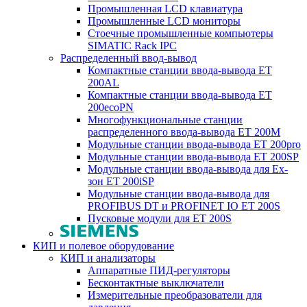
Промышленная LCD клавиатура
Промышленные LCD мониторы
Стоечные промышленные компьютеры
SIMATIC Rack IPC
Распределенный ввод-вывод
Компактные станции ввода-вывода ET
200AL
Компактные станции ввода-вывода ET
200ecoPN
Многофункциональные станции
распределенного ввода-вывода ET 200M
Модульные станции ввода-вывода ET 200pro
Модульные станции ввода-вывода ET 200SP
Модульные станции ввода-вывода для Ex-
зон ET 200iSP
Модульные станции ввода-вывода для
PROFIBUS DT и PROFINET IO ET 200S
Пусковые модули для ET 200S
КИП и полевое оборудование
КИП и анализаторы
Аппаратные ПИД-регуляторы
Бесконтактные выключатели
Измерительные преобразователи для