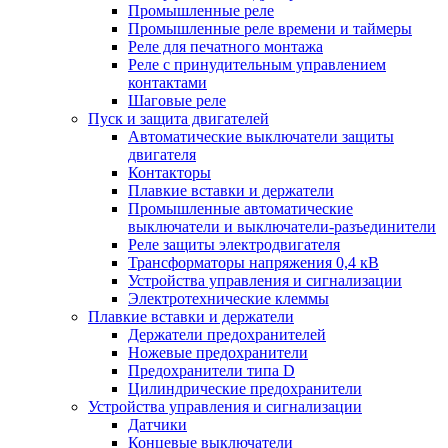
Промышленные реле
Промышленные реле времени и таймеры
Реле для печатного монтажа
Реле с принудительным управлением
контактами
Шаговые реле
Пуск и защита двигателей
Автоматические выключатели защиты
двигателя
Контакторы
Плавкие вставки и держатели
Промышленные автоматические
выключатели и выключатели-разъединители
Реле защиты электродвигателя
Трансформаторы напряжения 0,4 кВ
Устройства управления и сигнализации
Электротехнические клеммы
Плавкие вставки и держатели
Держатели предохранителей
Ножевые предохранители
Предохранители типа D
Цилиндрические предохранители
Устройства управления и сигнализации
Датчики
Концевые выключатели