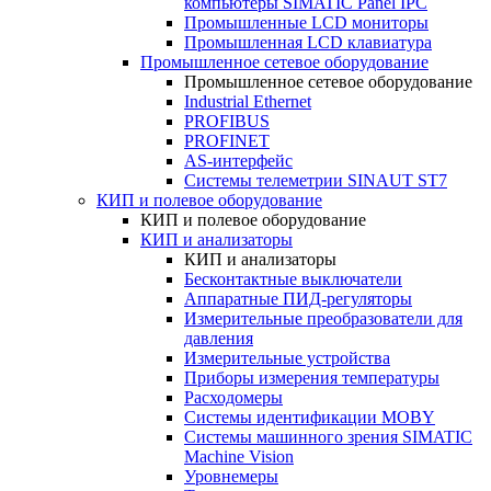
компьютеры SIMATIC Panel IPC
Промышленные LCD мониторы
Промышленная LCD клавиатура
Промышленное сетевое оборудование
Промышленное сетевое оборудование
Industrial Ethernet
PROFIBUS
PROFINET
AS-интерфейс
Системы телеметрии SINAUT ST7
КИП и полевое оборудование
КИП и полевое оборудование
КИП и анализаторы
КИП и анализаторы
Бесконтактные выключатели
Аппаратные ПИД-регуляторы
Измерительные преобразователи для
давления
Измерительные устройства
Приборы измерения температуры
Расходомеры
Системы идентификации MOBY
Системы машинного зрения SIMATIC
Machine Vision
Уровнемеры