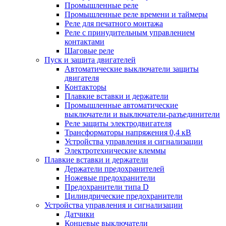
Промышленные реле
Промышленные реле времени и таймеры
Реле для печатного монтажа
Реле с принудительным управлением
контактами
Шаговые реле
Пуск и защита двигателей
Автоматические выключатели защиты
двигателя
Контакторы
Плавкие вставки и держатели
Промышленные автоматические
выключатели и выключатели-разъединители
Реле защиты электродвигателя
Трансформаторы напряжения 0,4 кВ
Устройства управления и сигнализации
Электротехнические клеммы
Плавкие вставки и держатели
Держатели предохранителей
Ножевые предохранители
Предохранители типа D
Цилиндрические предохранители
Устройства управления и сигнализации
Датчики
Концевые выключатели