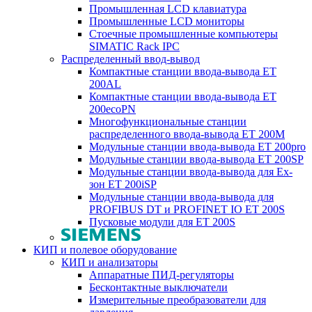
Промышленная LCD клавиатура
Промышленные LCD мониторы
Стоечные промышленные компьютеры
SIMATIC Rack IPC
Распределенный ввод-вывод
Компактные станции ввода-вывода ET
200AL
Компактные станции ввода-вывода ET
200ecoPN
Многофункциональные станции
распределенного ввода-вывода ET 200M
Модульные станции ввода-вывода ET 200pro
Модульные станции ввода-вывода ET 200SP
Модульные станции ввода-вывода для Ex-
зон ET 200iSP
Модульные станции ввода-вывода для
PROFIBUS DT и PROFINET IO ET 200S
Пусковые модули для ET 200S
КИП и полевое оборудование
КИП и анализаторы
Аппаратные ПИД-регуляторы
Бесконтактные выключатели
Измерительные преобразователи для