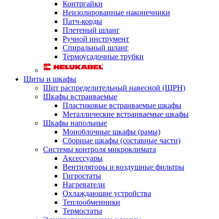
Контргайки
Неизолированные наконечники
Патч-корды
Плетеный шланг
Ручной инструмент
Спиральный шланг
Термоусадочные трубки
Щиты и шкафы
Щит распределительный навесной (ЩРН)
Шкафы встраиваемые
Пластиковые встраиваемые шкафы
Металлические встраиваемые шкафы
Шкафы напольные
Моноблочные шкафы (рамы)
Сборные шкафы (составные части)
Системы контроля микроклимата
Аксессуары
Вентиляторы и воздушные фильтры
Гигростаты
Нагреватели
Охлаждающие устройства
Теплообменники
Термостаты