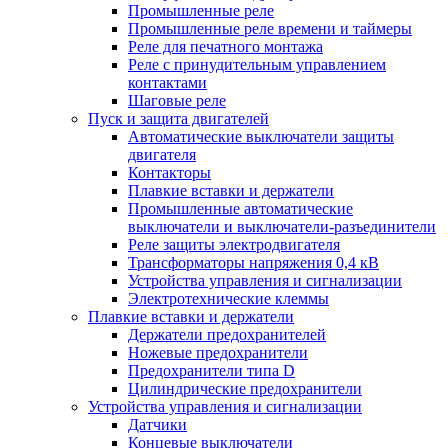
Промышленные реле
Промышленные реле времени и таймеры
Реле для печатного монтажа
Реле с принудительным управлением
контактами
Шаговые реле
Пуск и защита двигателей
Автоматические выключатели защиты
двигателя
Контакторы
Плавкие вставки и держатели
Промышленные автоматические
выключатели и выключатели-разъединители
Реле защиты электродвигателя
Трансформаторы напряжения 0,4 кВ
Устройства управления и сигнализации
Электротехнические клеммы
Плавкие вставки и держатели
Держатели предохранителей
Ножевые предохранители
Предохранители типа D
Цилиндрические предохранители
Устройства управления и сигнализации
Датчики
Концевые выключатели