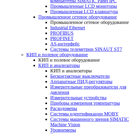
компьютеры SIMATIC Panel IPC
Промышленные LCD мониторы
Промышленная LCD клавиатура
Промышленное сетевое оборудование
Промышленное сетевое оборудование
Industrial Ethernet
PROFIBUS
PROFINET
AS-интерфейс
Системы телеметрии SINAUT ST7
КИП и полевое оборудование
КИП и полевое оборудование
КИП и анализаторы
КИП и анализаторы
Бесконтактные выключатели
Аппаратные ПИД-регуляторы
Измерительные преобразователи для
давления
Измерительные устройства
Приборы измерения температуры
Расходомеры
Системы идентификации MOBY
Системы машинного зрения SIMATIC
Machine Vision
Уровнемеры