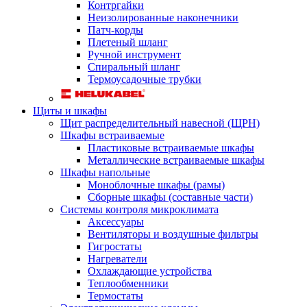
Контргайки
Неизолированные наконечники
Патч-корды
Плетеный шланг
Ручной инструмент
Спиральный шланг
Термоусадочные трубки
Щиты и шкафы
Щит распределительный навесной (ЩРН)
Шкафы встраиваемые
Пластиковые встраиваемые шкафы
Металлические встраиваемые шкафы
Шкафы напольные
Моноблочные шкафы (рамы)
Сборные шкафы (составные части)
Системы контроля микроклимата
Аксессуары
Вентиляторы и воздушные фильтры
Гигростаты
Нагреватели
Охлаждающие устройства
Теплообменники
Термостаты