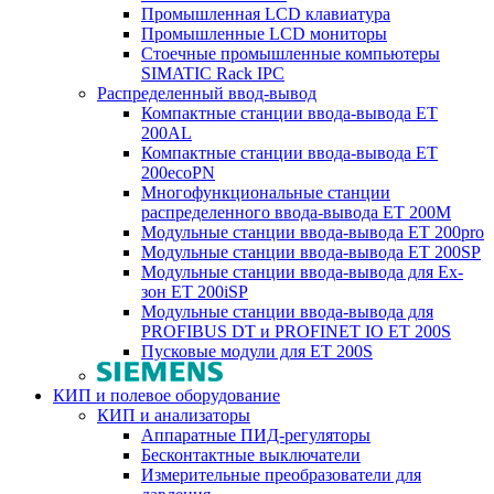
Промышленная LCD клавиатура
Промышленные LCD мониторы
Стоечные промышленные компьютеры
SIMATIC Rack IPC
Распределенный ввод-вывод
Компактные станции ввода-вывода ET
200AL
Компактные станции ввода-вывода ET
200ecoPN
Многофункциональные станции
распределенного ввода-вывода ET 200M
Модульные станции ввода-вывода ET 200pro
Модульные станции ввода-вывода ET 200SP
Модульные станции ввода-вывода для Ex-
зон ET 200iSP
Модульные станции ввода-вывода для
PROFIBUS DT и PROFINET IO ET 200S
Пусковые модули для ET 200S
КИП и полевое оборудование
КИП и анализаторы
Аппаратные ПИД-регуляторы
Бесконтактные выключатели
Измерительные преобразователи для