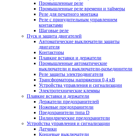
Промышленные реле
Промышленные реле времени и таймеры
Реле для печатного монтажа
Реле с принудительным управлением
контактами
Шаговые реле
Пуск и защита двигателей
Автоматические выключатели защиты
двигателя
Контакторы
Плавкие вставки и держатели
Промышленные автоматические
выключатели и выключатели-разъединители
Реле защиты электродвигателя
Трансформаторы напряжения 0,4 кВ
Устройства управления и сигнализации
Электротехнические клеммы
Плавкие вставки и держатели
Держатели предохранителей
Ножевые предохранители
Предохранители типа D
Цилиндрические предохранители
Устройства управления и сигнализации
Датчики
Концевые выключатели