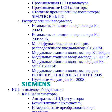
Промышленная LCD клавиатура
Промышленные LCD мониторы
Стоечные промышленные компьютеры
SIMATIC Rack IPC
Распределенный ввод-вывод
Компактные станции ввода-вывода ET
200AL
Компактные станции ввода-вывода ET
200ecoPN
Многофункциональные станции
распределенного ввода-вывода ET 200M
Модульные станции ввода-вывода ET 200pro
Модульные станции ввода-вывода ET 200SP
Модульные станции ввода-вывода для Ex-
зон ET 200iSP
Модульные станции ввода-вывода для
PROFIBUS DT и PROFINET IO ET 200S
Пусковые модули для ET 200S
КИП и полевое оборудование
КИП и анализаторы
Аппаратные ПИД-регуляторы
Бесконтактные выключатели
Измерительные преобразователи для