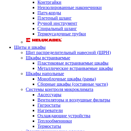
Контргайки
Неизолированные наконечники
Патч-корды
Плетеный шланг
Ручной инструмент
Спиральный шланг
Термоусадочные трубки
Щиты и шкафы
Щит распределительный навесной (ЩРН)
Шкафы встраиваемые
Пластиковые встраиваемые шкафы
Металлические встраиваемые шкафы
Шкафы напольные
Моноблочные шкафы (рамы)
Сборные шкафы (составные части)
Системы контроля микроклимата
Аксессуары
Вентиляторы и воздушные фильтры
Гигростаты
Нагреватели
Охлаждающие устройства
Теплообменники
Термостаты