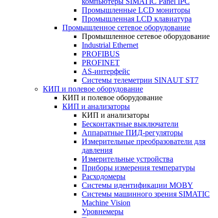
компьютеры SIMATIC Panel IPC
Промышленные LCD мониторы
Промышленная LCD клавиатура
Промышленное сетевое оборудование
Промышленное сетевое оборудование
Industrial Ethernet
PROFIBUS
PROFINET
AS-интерфейс
Системы телеметрии SINAUT ST7
КИП и полевое оборудование
КИП и полевое оборудование
КИП и анализаторы
КИП и анализаторы
Бесконтактные выключатели
Аппаратные ПИД-регуляторы
Измерительные преобразователи для
давления
Измерительные устройства
Приборы измерения температуры
Расходомеры
Системы идентификации MOBY
Системы машинного зрения SIMATIC
Machine Vision
Уровнемеры