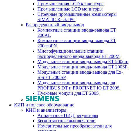
Промышленная LCD клавиатура
Промышленные LCD мониторы
Стоечные промышленные компьютеры
SIMATIC Rack IPC
Распределенный ввод-вывод
Компактные станции ввода-вывода ET
200AL
Компактные станции ввода-вывода ET
200ecoPN
Многофункциональные станции
распределенного ввода-вывода ET 200M
Модульные станции ввода-вывода ET 200pro
Модульные станции ввода-вывода ET 200SP
Модульные станции ввода-вывода для Ex-
зон ET 200iSP
Модульные станции ввода-вывода для
PROFIBUS DT и PROFINET IO ET 200S
Пусковые модули для ET 200S
КИП и полевое оборудование
КИП и анализаторы
Аппаратные ПИД-регуляторы
Бесконтактные выключатели
Измерительные преобразователи для