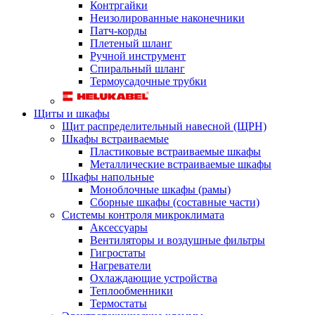
Контргайки
Неизолированные наконечники
Патч-корды
Плетеный шланг
Ручной инструмент
Спиральный шланг
Термоусадочные трубки
Щиты и шкафы
Щит распределительный навесной (ЩРН)
Шкафы встраиваемые
Пластиковые встраиваемые шкафы
Металлические встраиваемые шкафы
Шкафы напольные
Моноблочные шкафы (рамы)
Сборные шкафы (составные части)
Системы контроля микроклимата
Аксессуары
Вентиляторы и воздушные фильтры
Гигростаты
Нагреватели
Охлаждающие устройства
Теплообменники
Термостаты