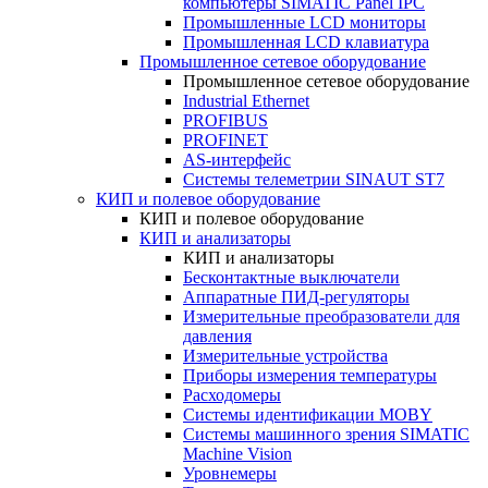
компьютеры SIMATIC Panel IPC
Промышленные LCD мониторы
Промышленная LCD клавиатура
Промышленное сетевое оборудование
Промышленное сетевое оборудование
Industrial Ethernet
PROFIBUS
PROFINET
AS-интерфейс
Системы телеметрии SINAUT ST7
КИП и полевое оборудование
КИП и полевое оборудование
КИП и анализаторы
КИП и анализаторы
Бесконтактные выключатели
Аппаратные ПИД-регуляторы
Измерительные преобразователи для
давления
Измерительные устройства
Приборы измерения температуры
Расходомеры
Системы идентификации MOBY
Системы машинного зрения SIMATIC
Machine Vision
Уровнемеры