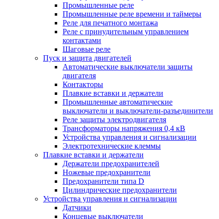
Промышленные реле
Промышленные реле времени и таймеры
Реле для печатного монтажа
Реле с принудительным управлением
контактами
Шаговые реле
Пуск и защита двигателей
Автоматические выключатели защиты
двигателя
Контакторы
Плавкие вставки и держатели
Промышленные автоматические
выключатели и выключатели-разъединители
Реле защиты электродвигателя
Трансформаторы напряжения 0,4 кВ
Устройства управления и сигнализации
Электротехнические клеммы
Плавкие вставки и держатели
Держатели предохранителей
Ножевые предохранители
Предохранители типа D
Цилиндрические предохранители
Устройства управления и сигнализации
Датчики
Концевые выключатели