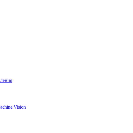
вления
chine Vision