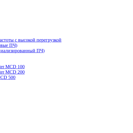
стоты с высокой перегрузкой
овые ПЧ)
циализированный ПЧ)
rter MCD 100
rter MCD 200
 MCD 500