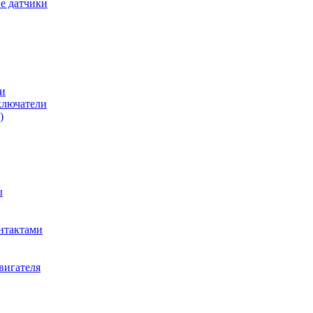
е датчики
и
ключатели
)
ы
нтактами
вигателя