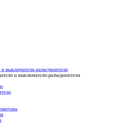
 и выключатели-разъединители
атели и выключатели-разъединители
ли
ители
рматоры
ия
я