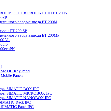
 PROFIBUS DT и PROFINET IO ET 200S
00SP
еленного ввода-вывода ET 200M
x-зон ET 200iSP
еленного ввода-вывода ET 200MP
200AL
0pro
200ecoPN
el
IMATIC Key Panel
Mobile Panels
еры SIMATIC BOX IPC
теры SIMATIC MICROBOX IPC
теры SIMATIC NANOBOX IPC
SIMATIC Rack IPC
SIMATIC Panel IPC