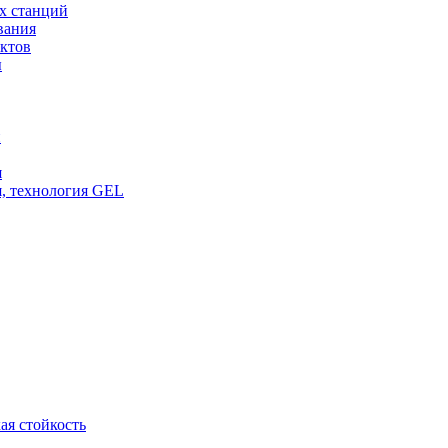
х станций
вания
ктов
ы
и
я
, технология GEL
ая стойкость