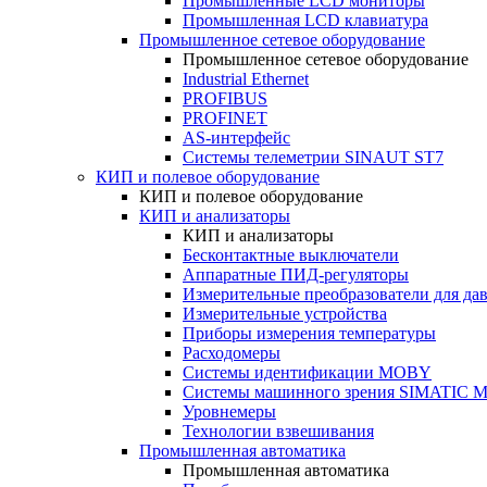
Промышленные LCD мониторы
Промышленная LCD клавиатура
Промышленное сетевое оборудование
Промышленное сетевое оборудование
Industrial Ethernet
PROFIBUS
PROFINET
AS-интерфейс
Системы телеметрии SINAUT ST7
КИП и полевое оборудование
КИП и полевое оборудование
КИП и анализаторы
КИП и анализаторы
Бесконтактные выключатели
Аппаратные ПИД-регуляторы
Измерительные преобразователи для да
Измерительные устройства
Приборы измерения температуры
Расходомеры
Системы идентификации MOBY
Системы машинного зрения SIMATIC Ma
Уровнемеры
Технологии взвешивания
Промышленная автоматика
Промышленная автоматика