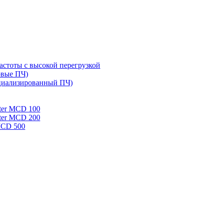
стоты с высокой перегрузкой
овые ПЧ)
циализированный ПЧ)
rter MCD 100
rter MCD 200
 MCD 500