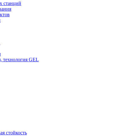
х станций
вания
ктов
ы
и
я
, технология GEL
ая стойкость