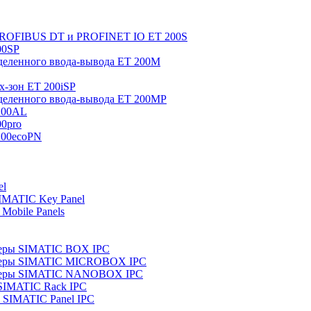
 PROFIBUS DT и PROFINET IO ET 200S
00SP
еленного ввода-вывода ET 200M
x-зон ET 200iSP
еленного ввода-вывода ET 200MP
200AL
0pro
200ecoPN
el
IMATIC Key Panel
Mobile Panels
еры SIMATIC BOX IPC
теры SIMATIC MICROBOX IPC
теры SIMATIC NANOBOX IPC
SIMATIC Rack IPC
SIMATIC Panel IPC