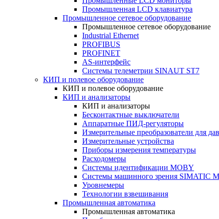
Промышленные LCD мониторы
Промышленная LCD клавиатура
Промышленное сетевое оборудование
Промышленное сетевое оборудование
Industrial Ethernet
PROFIBUS
PROFINET
AS-интерфейс
Системы телеметрии SINAUT ST7
КИП и полевое оборудование
КИП и полевое оборудование
КИП и анализаторы
КИП и анализаторы
Бесконтактные выключатели
Аппаратные ПИД-регуляторы
Измерительные преобразователи для да
Измерительные устройства
Приборы измерения температуры
Расходомеры
Системы идентификации MOBY
Системы машинного зрения SIMATIC Ma
Уровнемеры
Технологии взвешивания
Промышленная автоматика
Промышленная автоматика