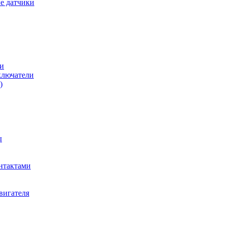
е датчики
и
ключатели
)
ы
нтактами
вигателя