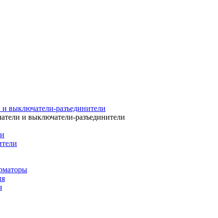
 и выключатели-разъединители
атели и выключатели-разъединители
ли
ители
рматоры
ия
я