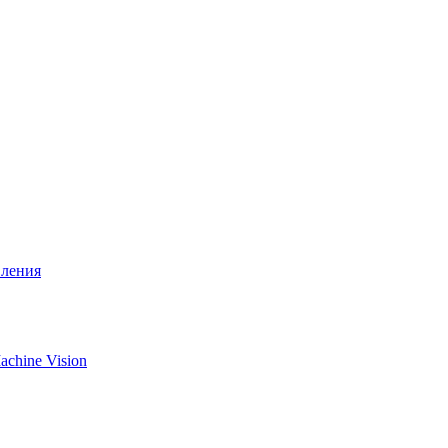
вления
chine Vision