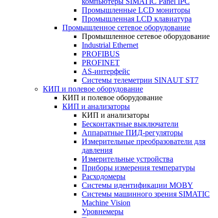
компьютеры SIMATIC Panel IPC
Промышленные LCD мониторы
Промышленная LCD клавиатура
Промышленное сетевое оборудование
Промышленное сетевое оборудование
Industrial Ethernet
PROFIBUS
PROFINET
AS-интерфейс
Системы телеметрии SINAUT ST7
КИП и полевое оборудование
КИП и полевое оборудование
КИП и анализаторы
КИП и анализаторы
Бесконтактные выключатели
Аппаратные ПИД-регуляторы
Измерительные преобразователи для
давления
Измерительные устройства
Приборы измерения температуры
Расходомеры
Системы идентификации MOBY
Системы машинного зрения SIMATIC
Machine Vision
Уровнемеры