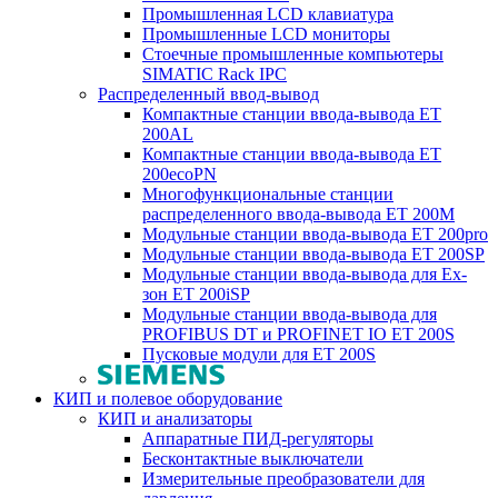
Промышленная LCD клавиатура
Промышленные LCD мониторы
Стоечные промышленные компьютеры
SIMATIC Rack IPC
Распределенный ввод-вывод
Компактные станции ввода-вывода ET
200AL
Компактные станции ввода-вывода ET
200ecoPN
Многофункциональные станции
распределенного ввода-вывода ET 200M
Модульные станции ввода-вывода ET 200pro
Модульные станции ввода-вывода ET 200SP
Модульные станции ввода-вывода для Ex-
зон ET 200iSP
Модульные станции ввода-вывода для
PROFIBUS DT и PROFINET IO ET 200S
Пусковые модули для ET 200S
КИП и полевое оборудование
КИП и анализаторы
Аппаратные ПИД-регуляторы
Бесконтактные выключатели
Измерительные преобразователи для