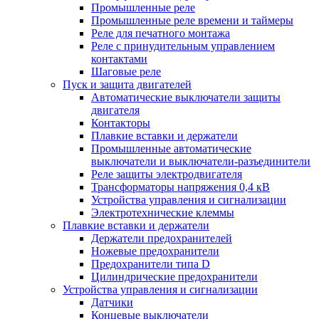
Промышленные реле
Промышленные реле времени и таймеры
Реле для печатного монтажа
Реле с принудительным управлением
контактами
Шаговые реле
Пуск и защита двигателей
Автоматические выключатели защиты
двигателя
Контакторы
Плавкие вставки и держатели
Промышленные автоматические
выключатели и выключатели-разъединители
Реле защиты электродвигателя
Трансформаторы напряжения 0,4 кВ
Устройства управления и сигнализации
Электротехнические клеммы
Плавкие вставки и держатели
Держатели предохранителей
Ножевые предохранители
Предохранители типа D
Цилиндрические предохранители
Устройства управления и сигнализации
Датчики
Концевые выключатели