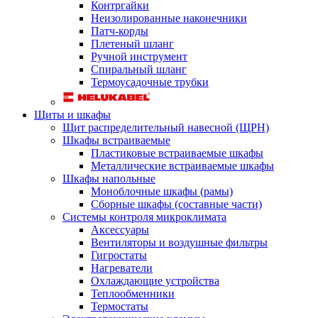
Контргайки
Неизолированные наконечники
Патч-корды
Плетеный шланг
Ручной инструмент
Спиральный шланг
Термоусадочные трубки
Щиты и шкафы
Щит распределительный навесной (ЩРН)
Шкафы встраиваемые
Пластиковые встраиваемые шкафы
Металлические встраиваемые шкафы
Шкафы напольные
Моноблочные шкафы (рамы)
Сборные шкафы (составные части)
Системы контроля микроклимата
Аксессуары
Вентиляторы и воздушные фильтры
Гигростаты
Нагреватели
Охлаждающие устройства
Теплообменники
Термостаты