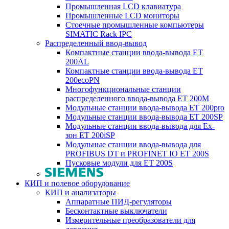
Промышленная LCD клавиатура
Промышленные LCD мониторы
Стоечные промышленные компьютеры
SIMATIC Rack IPC
Распределенный ввод-вывод
Компактные станции ввода-вывода ET
200AL
Компактные станции ввода-вывода ET
200ecoPN
Многофункциональные станции
распределенного ввода-вывода ET 200M
Модульные станции ввода-вывода ET 200pro
Модульные станции ввода-вывода ET 200SP
Модульные станции ввода-вывода для Ex-
зон ET 200iSP
Модульные станции ввода-вывода для
PROFIBUS DT и PROFINET IO ET 200S
Пусковые модули для ET 200S
КИП и полевое оборудование
КИП и анализаторы
Аппаратные ПИД-регуляторы
Бесконтактные выключатели
Измерительные преобразователи для