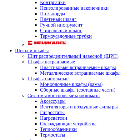
Контргайки
Неизолированные наконечники
Патч-корды
Плетеный шланг
Ручной инструмент
Спиральный шланг
Термоусадочные трубки
Щиты и шкафы
Щит распределительный навесной (ЩРН)
Шкафы встраиваемые
Пластиковые встраиваемые шкафы
Металлические встраиваемые шкафы
Шкафы напольные
Моноблочные шкафы (рамы)
Сборные шкафы (составные части)
Системы контроля микроклимата
Аксессуары
Вентиляторы и воздушные фильтры
Гигростаты
Нагреватели
Охлаждающие устройства
Теплообменники
Термостаты