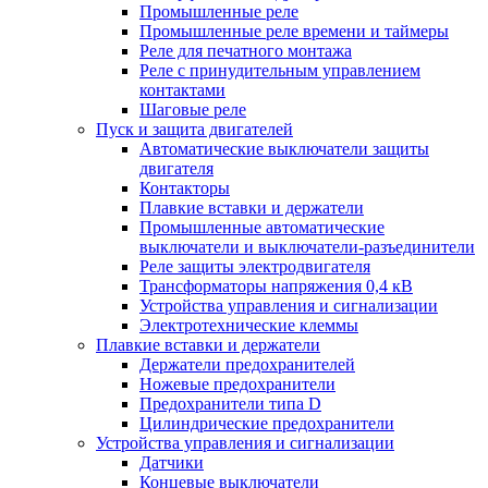
Промышленные реле
Промышленные реле времени и таймеры
Реле для печатного монтажа
Реле с принудительным управлением
контактами
Шаговые реле
Пуск и защита двигателей
Автоматические выключатели защиты
двигателя
Контакторы
Плавкие вставки и держатели
Промышленные автоматические
выключатели и выключатели-разъединители
Реле защиты электродвигателя
Трансформаторы напряжения 0,4 кВ
Устройства управления и сигнализации
Электротехнические клеммы
Плавкие вставки и держатели
Держатели предохранителей
Ножевые предохранители
Предохранители типа D
Цилиндрические предохранители
Устройства управления и сигнализации
Датчики
Концевые выключатели