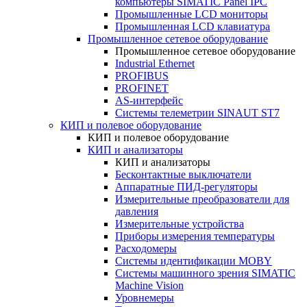
компьютеры SIMATIC Panel IPC
Промышленные LCD мониторы
Промышленная LCD клавиатура
Промышленное сетевое оборудование
Промышленное сетевое оборудование
Industrial Ethernet
PROFIBUS
PROFINET
AS-интерфейс
Системы телеметрии SINAUT ST7
КИП и полевое оборудование
КИП и полевое оборудование
КИП и анализаторы
КИП и анализаторы
Бесконтактные выключатели
Аппаратные ПИД-регуляторы
Измерительные преобразователи для
давления
Измерительные устройства
Приборы измерения температуры
Расходомеры
Системы идентификации MOBY
Системы машинного зрения SIMATIC
Machine Vision
Уровнемеры