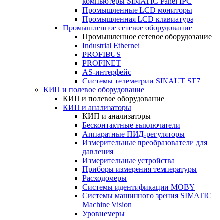
компьютеры SIMATIC Panel IPC
Промышленные LCD мониторы
Промышленная LCD клавиатура
Промышленное сетевое оборудование
Промышленное сетевое оборудование
Industrial Ethernet
PROFIBUS
PROFINET
AS-интерфейс
Системы телеметрии SINAUT ST7
КИП и полевое оборудование
КИП и полевое оборудование
КИП и анализаторы
КИП и анализаторы
Бесконтактные выключатели
Аппаратные ПИД-регуляторы
Измерительные преобразователи для
давления
Измерительные устройства
Приборы измерения температуры
Расходомеры
Системы идентификации MOBY
Системы машинного зрения SIMATIC
Machine Vision
Уровнемеры