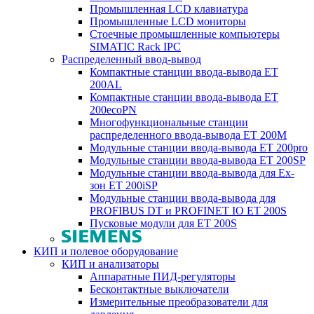
Промышленная LCD клавиатура
Промышленные LCD мониторы
Стоечные промышленные компьютеры
SIMATIC Rack IPC
Распределенный ввод-вывод
Компактные станции ввода-вывода ET
200AL
Компактные станции ввода-вывода ET
200ecoPN
Многофункциональные станции
распределенного ввода-вывода ET 200M
Модульные станции ввода-вывода ET 200pro
Модульные станции ввода-вывода ET 200SP
Модульные станции ввода-вывода для Ex-
зон ET 200iSP
Модульные станции ввода-вывода для
PROFIBUS DT и PROFINET IO ET 200S
Пусковые модули для ET 200S
КИП и полевое оборудование
КИП и анализаторы
Аппаратные ПИД-регуляторы
Бесконтактные выключатели
Измерительные преобразователи для