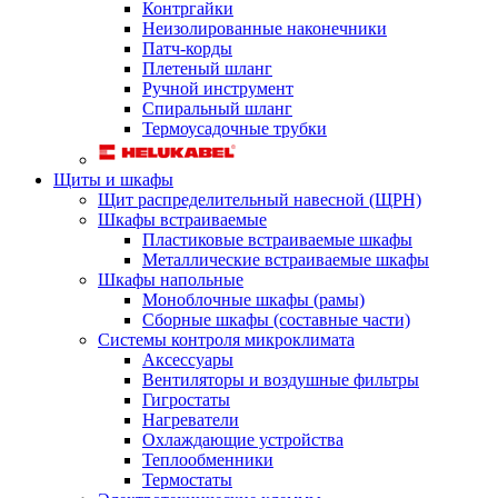
Контргайки
Неизолированные наконечники
Патч-корды
Плетеный шланг
Ручной инструмент
Спиральный шланг
Термоусадочные трубки
Щиты и шкафы
Щит распределительный навесной (ЩРН)
Шкафы встраиваемые
Пластиковые встраиваемые шкафы
Металлические встраиваемые шкафы
Шкафы напольные
Моноблочные шкафы (рамы)
Сборные шкафы (составные части)
Системы контроля микроклимата
Аксессуары
Вентиляторы и воздушные фильтры
Гигростаты
Нагреватели
Охлаждающие устройства
Теплообменники
Термостаты