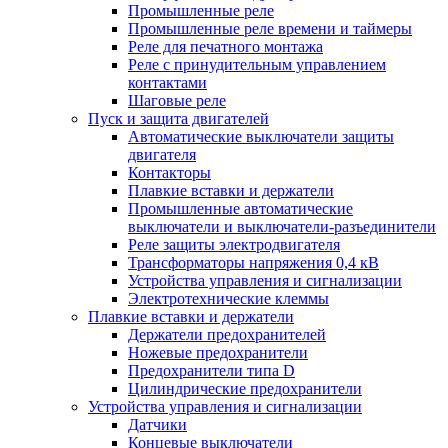
Промышленные реле
Промышленные реле времени и таймеры
Реле для печатного монтажа
Реле с принудительным управлением
контактами
Шаговые реле
Пуск и защита двигателей
Автоматические выключатели защиты
двигателя
Контакторы
Плавкие вставки и держатели
Промышленные автоматические
выключатели и выключатели-разъединители
Реле защиты электродвигателя
Трансформаторы напряжения 0,4 кВ
Устройства управления и сигнализации
Электротехнические клеммы
Плавкие вставки и держатели
Держатели предохранителей
Ножевые предохранители
Предохранители типа D
Цилиндрические предохранители
Устройства управления и сигнализации
Датчики
Концевые выключатели