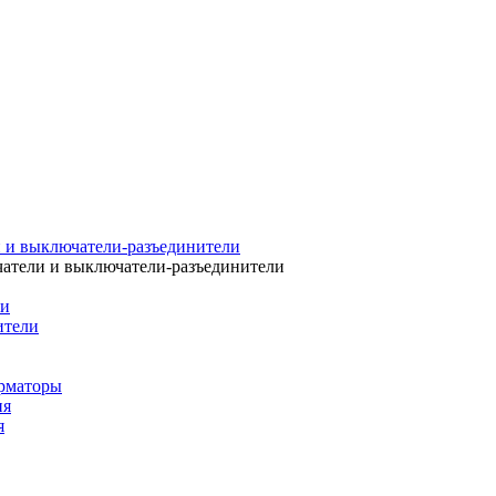
 и выключатели-разъединители
атели и выключатели-разъединители
ли
ители
рматоры
ия
я