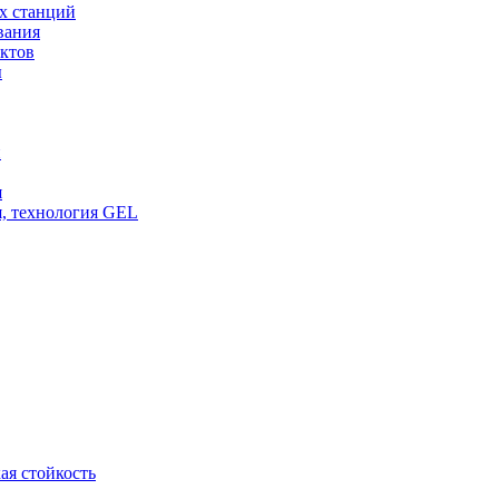
х станций
вания
ктов
ы
и
я
, технология GEL
ая стойкость