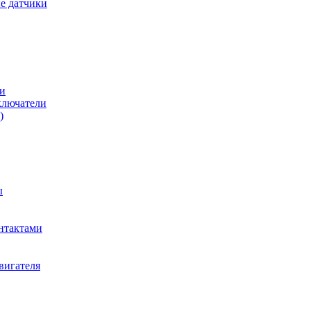
е датчики
и
ключатели
)
ы
нтактами
вигателя