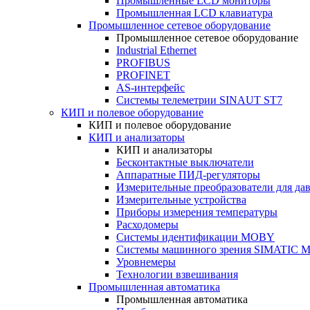
Промышленные LCD мониторы
Промышленная LCD клавиатура
Промышленное сетевое оборудование
Промышленное сетевое оборудование
Industrial Ethernet
PROFIBUS
PROFINET
AS-интерфейс
Системы телеметрии SINAUT ST7
КИП и полевое оборудование
КИП и полевое оборудование
КИП и анализаторы
КИП и анализаторы
Бесконтактные выключатели
Аппаратные ПИД-регуляторы
Измерительные преобразователи для да
Измерительные устройства
Приборы измерения температуры
Расходомеры
Системы идентификации MOBY
Системы машинного зрения SIMATIC Ma
Уровнемеры
Технологии взвешивания
Промышленная автоматика
Промышленная автоматика