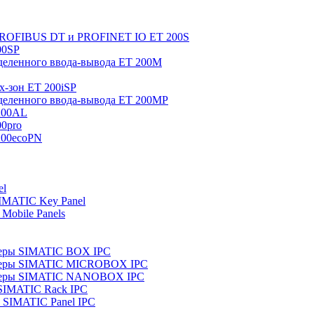
 PROFIBUS DT и PROFINET IO ET 200S
00SP
еленного ввода-вывода ET 200M
x-зон ET 200iSP
еленного ввода-вывода ET 200MP
200AL
0pro
200ecoPN
el
IMATIC Key Panel
Mobile Panels
еры SIMATIC BOX IPC
теры SIMATIC MICROBOX IPC
теры SIMATIC NANOBOX IPC
SIMATIC Rack IPC
SIMATIC Panel IPC