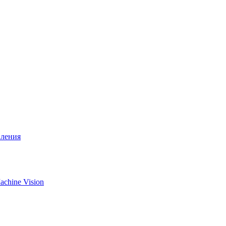
вления
chine Vision