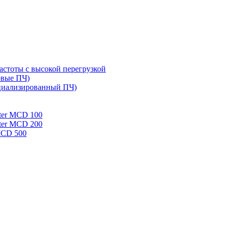
стоты с высокой перегрузкой
овые ПЧ)
циализированный ПЧ)
rter MCD 100
rter MCD 200
 MCD 500