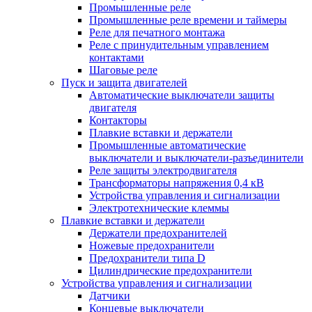
Промышленные реле
Промышленные реле времени и таймеры
Реле для печатного монтажа
Реле с принудительным управлением
контактами
Шаговые реле
Пуск и защита двигателей
Автоматические выключатели защиты
двигателя
Контакторы
Плавкие вставки и держатели
Промышленные автоматические
выключатели и выключатели-разъединители
Реле защиты электродвигателя
Трансформаторы напряжения 0,4 кВ
Устройства управления и сигнализации
Электротехнические клеммы
Плавкие вставки и держатели
Держатели предохранителей
Ножевые предохранители
Предохранители типа D
Цилиндрические предохранители
Устройства управления и сигнализации
Датчики
Концевые выключатели