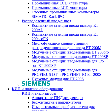
Промышленная LCD клавиатура
Промышленные LCD мониторы
Стоечные промышленные компьютеры
SIMATIC Rack IPC
Распределенный ввод-вывод
Компактные станции ввода-вывода ET
200AL
Компактные станции ввода-вывода ET
200ecoPN
Многофункциональные станции
распределенного ввода-вывода ET 200M
Модульные станции ввода-вывода ET 200pro
Модульные станции ввода-вывода ET 200SP
Модульные станции ввода-вывода для Ex-
зон ET 200iSP
Модульные станции ввода-вывода для
PROFIBUS DT и PROFINET IO ET 200S
Пусковые модули для ET 200S
КИП и полевое оборудование
КИП и анализаторы
Аппаратные ПИД-регуляторы
Бесконтактные выключатели
Измерительные преобразователи для