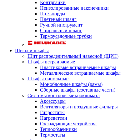
Контргайки
Неизолированные наконечники
Патч-корды
Плетеный шланг
Ручной инструмент
Спиральный шланг
Термоусадочные трубки
Щиты и шкафы
Щит распределительный навесной (ЩРН)
Шкафы встраиваемые
Пластиковые встраиваемые шкафы
Металлические встраиваемые шкафы
Шкафы напольные
Моноблочные шкафы (рамы)
Сборные шкафы (составные части)
Системы контроля микроклимата
Аксессуары
Вентиляторы и воздушные фильтры
Гигростаты
Нагреватели
Охлаждающие устройства
Теплообменники
Термостаты