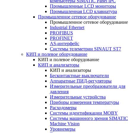
компьютеры SIMATIC Panel IPC
Промышленные LCD мониторы
Промышленная LCD клавиатура
Промышленное сетевое оборудование
Промышленное сетевое оборудование
Industrial Ethernet
PROFIBUS
PROFINET
AS-интерфейс
Системы телеметрии SINAUT ST7
КИП и полевое оборудование
КИП и полевое оборудование
КИП и анализаторы
КИП и анализаторы
Бесконтактные выключатели
Аппаратные ПИД-регуляторы
Измерительные преобразователи для
давления
Измерительные устройства
Приборы измерения температуры
Расходомеры
Системы идентификации MOBY
Системы машинного зрения SIMATIC
Machine Vision
Уровнемеры