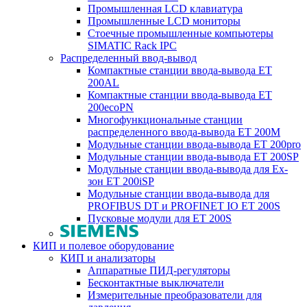
Промышленная LCD клавиатура
Промышленные LCD мониторы
Стоечные промышленные компьютеры
SIMATIC Rack IPC
Распределенный ввод-вывод
Компактные станции ввода-вывода ET
200AL
Компактные станции ввода-вывода ET
200ecoPN
Многофункциональные станции
распределенного ввода-вывода ET 200M
Модульные станции ввода-вывода ET 200pro
Модульные станции ввода-вывода ET 200SP
Модульные станции ввода-вывода для Ex-
зон ET 200iSP
Модульные станции ввода-вывода для
PROFIBUS DT и PROFINET IO ET 200S
Пусковые модули для ET 200S
КИП и полевое оборудование
КИП и анализаторы
Аппаратные ПИД-регуляторы
Бесконтактные выключатели
Измерительные преобразователи для