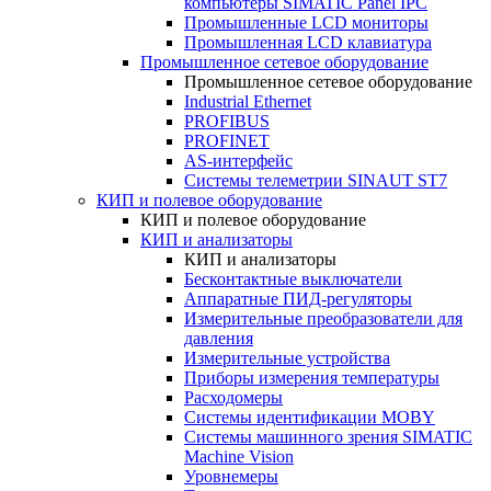
компьютеры SIMATIC Panel IPC
Промышленные LCD мониторы
Промышленная LCD клавиатура
Промышленное сетевое оборудование
Промышленное сетевое оборудование
Industrial Ethernet
PROFIBUS
PROFINET
AS-интерфейс
Системы телеметрии SINAUT ST7
КИП и полевое оборудование
КИП и полевое оборудование
КИП и анализаторы
КИП и анализаторы
Бесконтактные выключатели
Аппаратные ПИД-регуляторы
Измерительные преобразователи для
давления
Измерительные устройства
Приборы измерения температуры
Расходомеры
Системы идентификации MOBY
Системы машинного зрения SIMATIC
Machine Vision
Уровнемеры