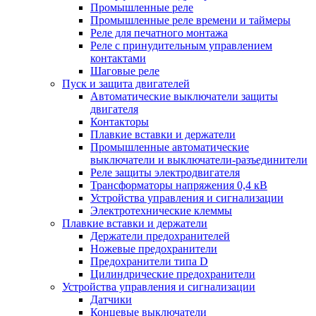
Промышленные реле
Промышленные реле времени и таймеры
Реле для печатного монтажа
Реле с принудительным управлением
контактами
Шаговые реле
Пуск и защита двигателей
Автоматические выключатели защиты
двигателя
Контакторы
Плавкие вставки и держатели
Промышленные автоматические
выключатели и выключатели-разъединители
Реле защиты электродвигателя
Трансформаторы напряжения 0,4 кВ
Устройства управления и сигнализации
Электротехнические клеммы
Плавкие вставки и держатели
Держатели предохранителей
Ножевые предохранители
Предохранители типа D
Цилиндрические предохранители
Устройства управления и сигнализации
Датчики
Концевые выключатели