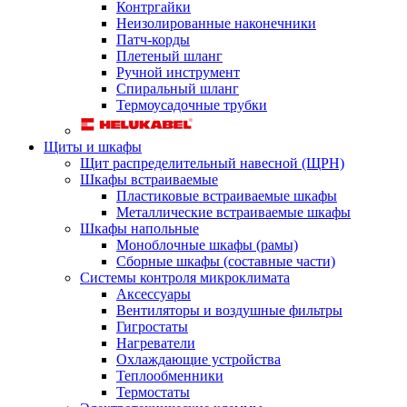
Контргайки
Неизолированные наконечники
Патч-корды
Плетеный шланг
Ручной инструмент
Спиральный шланг
Термоусадочные трубки
Щиты и шкафы
Щит распределительный навесной (ЩРН)
Шкафы встраиваемые
Пластиковые встраиваемые шкафы
Металлические встраиваемые шкафы
Шкафы напольные
Моноблочные шкафы (рамы)
Сборные шкафы (составные части)
Системы контроля микроклимата
Аксессуары
Вентиляторы и воздушные фильтры
Гигростаты
Нагреватели
Охлаждающие устройства
Теплообменники
Термостаты