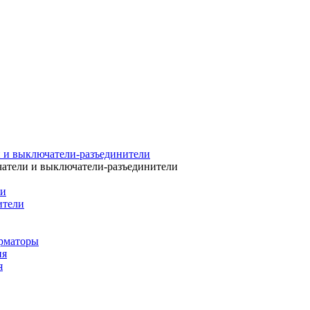
 и выключатели-разъединители
атели и выключатели-разъединители
ли
ители
рматоры
ия
я