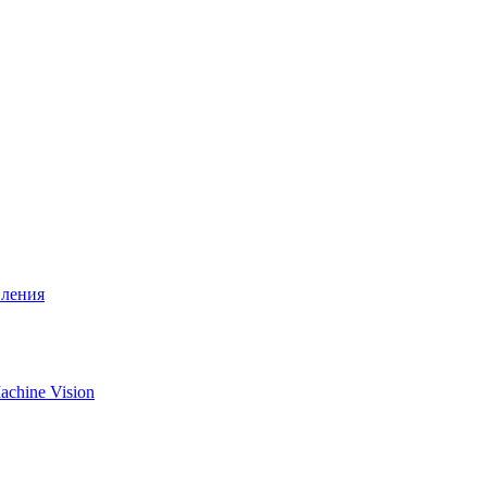
вления
chine Vision