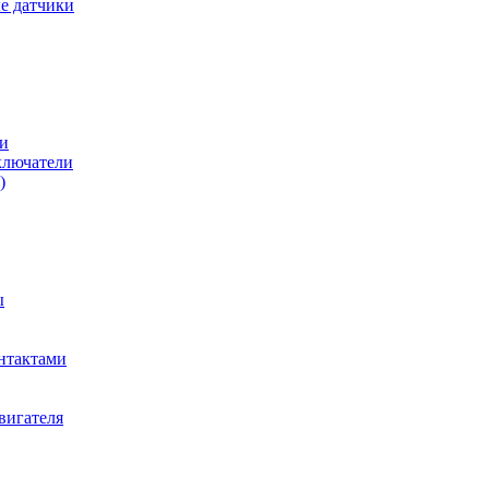
е датчики
и
ключатели
)
ы
нтактами
вигателя