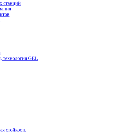
х станций
вания
ктов
ы
и
я
, технология GEL
ая стойкость