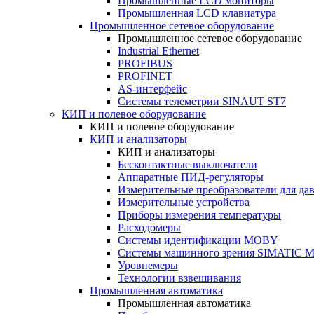
Промышленные LCD мониторы
Промышленная LCD клавиатура
Промышленное сетевое оборудование
Промышленное сетевое оборудование
Industrial Ethernet
PROFIBUS
PROFINET
AS-интерфейс
Системы телеметрии SINAUT ST7
КИП и полевое оборудование
КИП и полевое оборудование
КИП и анализаторы
КИП и анализаторы
Бесконтактные выключатели
Аппаратные ПИД-регуляторы
Измерительные преобразователи для да
Измерительные устройства
Приборы измерения температуры
Расходомеры
Системы идентификации MOBY
Системы машинного зрения SIMATIC Ma
Уровнемеры
Технологии взвешивания
Промышленная автоматика
Промышленная автоматика