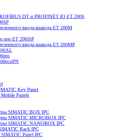
 PROFIBUS DT и PROFINET IO ET 200S
00SP
еленного ввода-вывода ET 200M
x-зон ET 200iSP
еленного ввода-вывода ET 200MP
200AL
0pro
200ecoPN
el
IMATIC Key Panel
Mobile Panels
еры SIMATIC BOX IPC
теры SIMATIC MICROBOX IPC
теры SIMATIC NANOBOX IPC
SIMATIC Rack IPC
SIMATIC Panel IPC