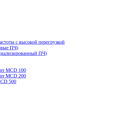
стоты с высокой перегрузкой
овые ПЧ)
циализированный ПЧ)
rter MCD 100
rter MCD 200
 MCD 500