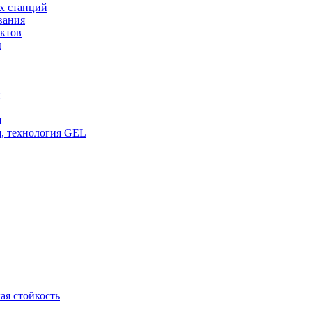
х станций
вания
ктов
ы
и
я
, технология GEL
ая стойкость