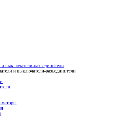
 и выключатели-разъединители
атели и выключатели-разъединители
ли
ители
рматоры
ия
я