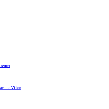
вления
chine Vision