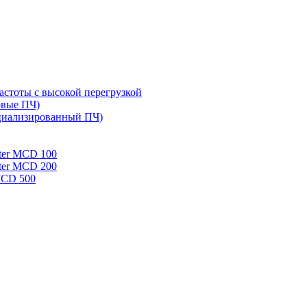
стоты с высокой перегрузкой
овые ПЧ)
циализированный ПЧ)
rter MCD 100
rter MCD 200
 MCD 500