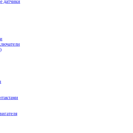
е датчики
и
ключатели
)
ы
нтактами
вигателя