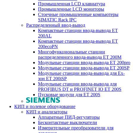
Промышленная LCD клавиатура
Промышленные LCD мониторы
Стоечные промышленные компьютеры
SIMATIC Rack IPC
Распределенный ввод-вывод
Компактные станции ввода-вывода ET
200AL
Компактные станции ввода-вывода ET
200ecoPN
Многофункциональные станции
распределенного ввода-вывода ET 200M
Модульные станции ввода-вывода ET 200pro
Модульные станции ввода-вывода ET 200SP
Модульные станции ввода-вывода для Ex-
зон ET 200iSP
Модульные станции ввода-вывода для
PROFIBUS DT и PROFINET IO ET 200S
Пусковые модули для ET 200S
КИП и полевое оборудование
КИП и анализаторы
Аппаратные ПИД-регуляторы
Бесконтактные выключатели
Измерительные преобразователи для