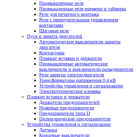
Промышленные реле
Промышленные реле времени и таймеры
Реле для печатного монтажа
Реле с принудительным управлением
контактами
Шаговые реле
Пуск и защита двигателей
Автоматические выключатели защиты
двигателя
Контакторы
Плавкие вставки и держатели
Промышленные автоматические
выключатели и выключатели-разъединители
Реле защиты электродвигателя
Трансформаторы напряжения 0,4 кВ
Устройства управления и сигнализации
Электротехнические клеммы
Плавкие вставки и держатели
Держатели предохранителей
Ножевые предохранители
Предохранители типа D
Цилиндрические предохранители
Устройства управления и сигнализации
Датчики
Концевые выключатели