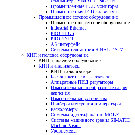
компьютеры SIMATIC Panel IPC
Промышленные LCD мониторы
Промышленная LCD клавиатура
Промышленное сетевое оборудование
Промышленное сетевое оборудование
Industrial Ethernet
PROFIBUS
PROFINET
AS-интерфейс
Системы телеметрии SINAUT ST7
КИП и полевое оборудование
КИП и полевое оборудование
КИП и анализаторы
КИП и анализаторы
Бесконтактные выключатели
Аппаратные ПИД-регуляторы
Измерительные преобразователи для
давления
Измерительные устройства
Приборы измерения температуры
Расходомеры
Системы идентификации MOBY
Системы машинного зрения SIMATIC
Machine Vision
Уровнемеры