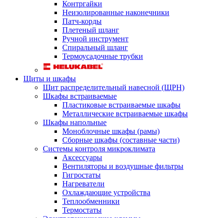
Контргайки
Неизолированные наконечники
Патч-корды
Плетеный шланг
Ручной инструмент
Спиральный шланг
Термоусадочные трубки
Щиты и шкафы
Щит распределительный навесной (ЩРН)
Шкафы встраиваемые
Пластиковые встраиваемые шкафы
Металлические встраиваемые шкафы
Шкафы напольные
Моноблочные шкафы (рамы)
Сборные шкафы (составные части)
Системы контроля микроклимата
Аксессуары
Вентиляторы и воздушные фильтры
Гигростаты
Нагреватели
Охлаждающие устройства
Теплообменники
Термостаты