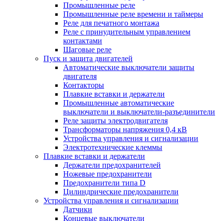
Промышленные реле
Промышленные реле времени и таймеры
Реле для печатного монтажа
Реле с принудительным управлением
контактами
Шаговые реле
Пуск и защита двигателей
Автоматические выключатели защиты
двигателя
Контакторы
Плавкие вставки и держатели
Промышленные автоматические
выключатели и выключатели-разъединители
Реле защиты электродвигателя
Трансформаторы напряжения 0,4 кВ
Устройства управления и сигнализации
Электротехнические клеммы
Плавкие вставки и держатели
Держатели предохранителей
Ножевые предохранители
Предохранители типа D
Цилиндрические предохранители
Устройства управления и сигнализации
Датчики
Концевые выключатели