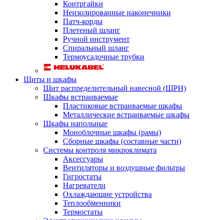
Контргайки
Неизолированные наконечники
Патч-корды
Плетеный шланг
Ручной инструмент
Спиральный шланг
Термоусадочные трубки
Щиты и шкафы
Щит распределительный навесной (ЩРН)
Шкафы встраиваемые
Пластиковые встраиваемые шкафы
Металлические встраиваемые шкафы
Шкафы напольные
Моноблочные шкафы (рамы)
Сборные шкафы (составные части)
Системы контроля микроклимата
Аксессуары
Вентиляторы и воздушные фильтры
Гигростаты
Нагреватели
Охлаждающие устройства
Теплообменники
Термостаты