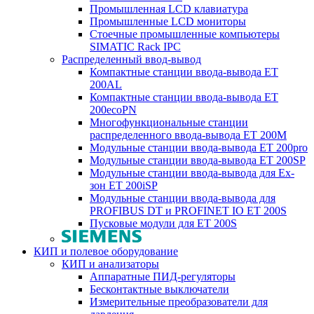
Промышленная LCD клавиатура
Промышленные LCD мониторы
Стоечные промышленные компьютеры
SIMATIC Rack IPC
Распределенный ввод-вывод
Компактные станции ввода-вывода ET
200AL
Компактные станции ввода-вывода ET
200ecoPN
Многофункциональные станции
распределенного ввода-вывода ET 200M
Модульные станции ввода-вывода ET 200pro
Модульные станции ввода-вывода ET 200SP
Модульные станции ввода-вывода для Ex-
зон ET 200iSP
Модульные станции ввода-вывода для
PROFIBUS DT и PROFINET IO ET 200S
Пусковые модули для ET 200S
КИП и полевое оборудование
КИП и анализаторы
Аппаратные ПИД-регуляторы
Бесконтактные выключатели
Измерительные преобразователи для