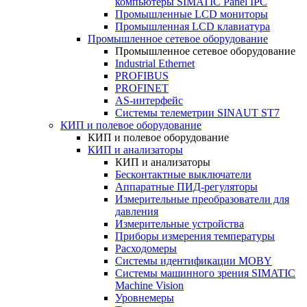
компьютеры SIMATIC Panel IPC
Промышленные LCD мониторы
Промышленная LCD клавиатура
Промышленное сетевое оборудование
Промышленное сетевое оборудование
Industrial Ethernet
PROFIBUS
PROFINET
AS-интерфейс
Системы телеметрии SINAUT ST7
КИП и полевое оборудование
КИП и полевое оборудование
КИП и анализаторы
КИП и анализаторы
Бесконтактные выключатели
Аппаратные ПИД-регуляторы
Измерительные преобразователи для
давления
Измерительные устройства
Приборы измерения температуры
Расходомеры
Системы идентификации MOBY
Системы машинного зрения SIMATIC
Machine Vision
Уровнемеры