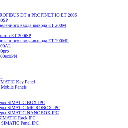
 PROFIBUS DT и PROFINET IO ET 200S
00SP
еленного ввода-вывода ET 200M
x-зон ET 200iSP
еленного ввода-вывода ET 200MP
200AL
0pro
200ecoPN
el
IMATIC Key Panel
Mobile Panels
еры SIMATIC BOX IPC
теры SIMATIC MICROBOX IPC
теры SIMATIC NANOBOX IPC
SIMATIC Rack IPC
SIMATIC Panel IPC