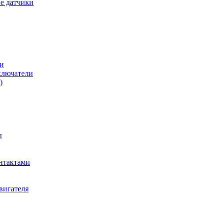
е датчики
и
ключатели
)
ы
нтактами
вигателя