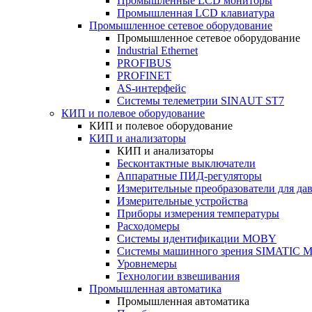
Промышленные LCD мониторы
Промышленная LCD клавиатура
Промышленное сетевое оборудование
Промышленное сетевое оборудование
Industrial Ethernet
PROFIBUS
PROFINET
AS-интерфейс
Системы телеметрии SINAUT ST7
КИП и полевое оборудование
КИП и полевое оборудование
КИП и анализаторы
КИП и анализаторы
Бесконтактные выключатели
Аппаратные ПИД-регуляторы
Измерительные преобразователи для да
Измерительные устройства
Приборы измерения температуры
Расходомеры
Системы идентификации MOBY
Системы машинного зрения SIMATIC Ma
Уровнемеры
Технологии взвешивания
Промышленная автоматика
Промышленная автоматика