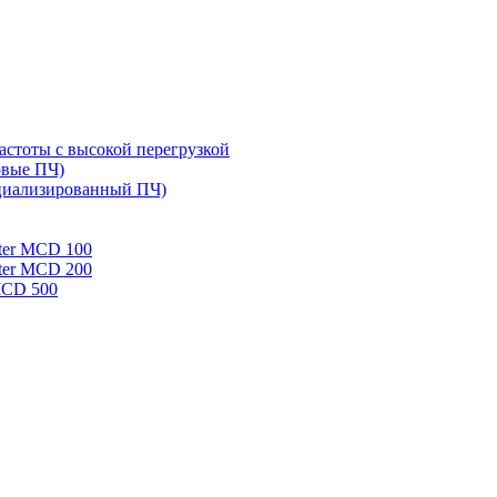
стоты с высокой перегрузкой
овые ПЧ)
циализированный ПЧ)
rter MCD 100
rter MCD 200
 MCD 500