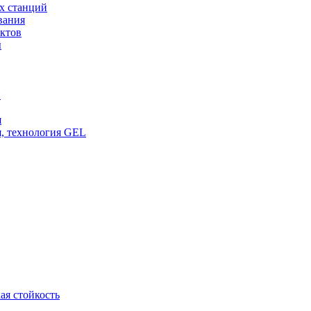
х станций
вания
ктов
ы
и
я
, технология GEL
ая стойкость