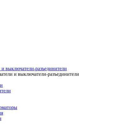
 и выключатели-разъединители
атели и выключатели-разъединители
ли
ители
рматоры
ия
я