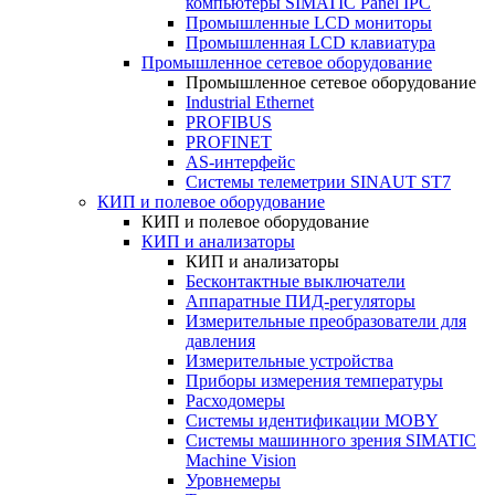
компьютеры SIMATIC Panel IPC
Промышленные LCD мониторы
Промышленная LCD клавиатура
Промышленное сетевое оборудование
Промышленное сетевое оборудование
Industrial Ethernet
PROFIBUS
PROFINET
AS-интерфейс
Системы телеметрии SINAUT ST7
КИП и полевое оборудование
КИП и полевое оборудование
КИП и анализаторы
КИП и анализаторы
Бесконтактные выключатели
Аппаратные ПИД-регуляторы
Измерительные преобразователи для
давления
Измерительные устройства
Приборы измерения температуры
Расходомеры
Системы идентификации MOBY
Системы машинного зрения SIMATIC
Machine Vision
Уровнемеры