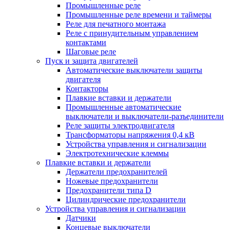
Промышленные реле
Промышленные реле времени и таймеры
Реле для печатного монтажа
Реле с принудительным управлением
контактами
Шаговые реле
Пуск и защита двигателей
Автоматические выключатели защиты
двигателя
Контакторы
Плавкие вставки и держатели
Промышленные автоматические
выключатели и выключатели-разъединители
Реле защиты электродвигателя
Трансформаторы напряжения 0,4 кВ
Устройства управления и сигнализации
Электротехнические клеммы
Плавкие вставки и держатели
Держатели предохранителей
Ножевые предохранители
Предохранители типа D
Цилиндрические предохранители
Устройства управления и сигнализации
Датчики
Концевые выключатели