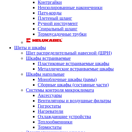
Контргайки
Неизолированные наконечники
Патч-корды
Плетеный шланг
Ручной инструмент
Спиральный шланг
Термоусадочные трубки
Щиты и шкафы
Щит распределительный навесной (ЩРН)
Шкафы встраиваемые
Пластиковые встраиваемые шкафы
Металлические встраиваемые шкафы
Шкафы напольные
Моноблочные шкафы (рамы)
Сборные шкафы (составные части)
Системы контроля микроклимата
Аксессуары
Вентиляторы и воздушные фильтры
Гигростаты
Нагреватели
Охлаждающие устройства
Теплообменники
Термостаты