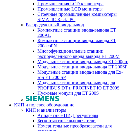
Промышленная LCD клавиатура
Промышленные LCD мониторы
Стоечные промышленные компьютеры
SIMATIC Rack IPC
Распределенный ввод-вывод
Компактные станции ввода-вывода ET
200AL
Компактные станции ввода-вывода ET
200ecoPN
Многофункциональные станции
распределенного ввода-вывода ET 200M
Модульные станции ввода-вывода ET 200pro
Модульные станции ввода-вывода ET 200SP
Модульные станции ввода-вывода для Ex-
зон ET 200iSP
Модульные станции ввода-вывода для
PROFIBUS DT и PROFINET IO ET 200S
Пусковые модули для ET 200S
КИП и полевое оборудование
КИП и анализаторы
Аппаратные ПИД-регуляторы
Бесконтактные выключатели
Измерительные преобразователи для