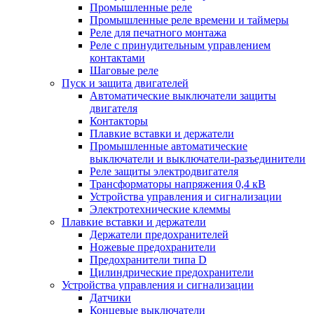
Промышленные реле
Промышленные реле времени и таймеры
Реле для печатного монтажа
Реле с принудительным управлением
контактами
Шаговые реле
Пуск и защита двигателей
Автоматические выключатели защиты
двигателя
Контакторы
Плавкие вставки и держатели
Промышленные автоматические
выключатели и выключатели-разъединители
Реле защиты электродвигателя
Трансформаторы напряжения 0,4 кВ
Устройства управления и сигнализации
Электротехнические клеммы
Плавкие вставки и держатели
Держатели предохранителей
Ножевые предохранители
Предохранители типа D
Цилиндрические предохранители
Устройства управления и сигнализации
Датчики
Концевые выключатели