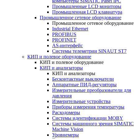
компьютеры SIMATIC Panel IPC
Промышленные LCD мониторы
Промышленная LCD клавиатура
Промышленное сетевое оборудование
Промышленное сетевое оборудование
Industrial Ethernet
PROFIBUS
PROFINET
AS-интерфейс
Системы телеметрии SINAUT ST7
КИП и полевое оборудование
КИП и полевое оборудование
КИП и анализаторы
КИП и анализаторы
Бесконтактные выключатели
Аппаратные ПИД-регуляторы
Измерительные преобразователи для
давления
Измерительные устройства
Приборы измерения температуры
Расходомеры
Системы идентификации MOBY
Системы машинного зрения SIMATIC
Machine Vision
Уровнемеры