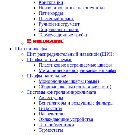
Контргайки
Неизолированные наконечники
Патч-корды
Плетеный шланг
Ручной инструмент
Спиральный шланг
Термоусадочные трубки
Щиты и шкафы
Щит распределительный навесной (ЩРН)
Шкафы встраиваемые
Пластиковые встраиваемые шкафы
Металлические встраиваемые шкафы
Шкафы напольные
Моноблочные шкафы (рамы)
Сборные шкафы (составные части)
Системы контроля микроклимата
Аксессуары
Вентиляторы и воздушные фильтры
Гигростаты
Нагреватели
Охлаждающие устройства
Теплообменники
Термостаты