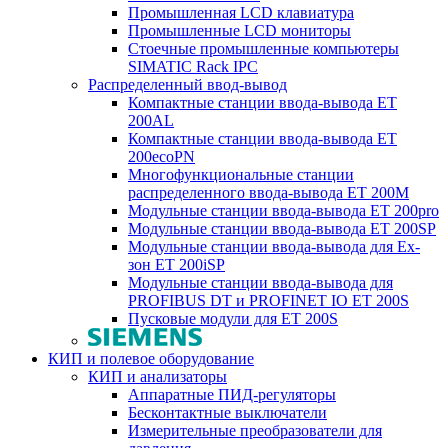
Промышленная LCD клавиатура
Промышленные LCD мониторы
Стоечные промышленные компьютеры
SIMATIC Rack IPC
Распределенный ввод-вывод
Компактные станции ввода-вывода ET
200AL
Компактные станции ввода-вывода ET
200ecoPN
Многофункциональные станции
распределенного ввода-вывода ET 200M
Модульные станции ввода-вывода ET 200pro
Модульные станции ввода-вывода ET 200SP
Модульные станции ввода-вывода для Ex-
зон ET 200iSP
Модульные станции ввода-вывода для
PROFIBUS DT и PROFINET IO ET 200S
Пусковые модули для ET 200S
КИП и полевое оборудование
КИП и анализаторы
Аппаратные ПИД-регуляторы
Бесконтактные выключатели
Измерительные преобразователи для