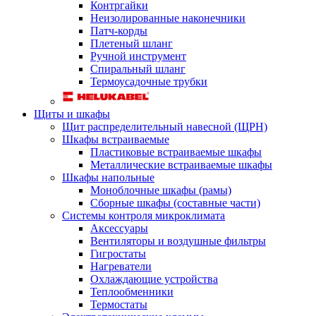
Контргайки
Неизолированные наконечники
Патч-корды
Плетеный шланг
Ручной инструмент
Спиральный шланг
Термоусадочные трубки
Щиты и шкафы
Щит распределительный навесной (ЩРН)
Шкафы встраиваемые
Пластиковые встраиваемые шкафы
Металлические встраиваемые шкафы
Шкафы напольные
Моноблочные шкафы (рамы)
Сборные шкафы (составные части)
Системы контроля микроклимата
Аксессуары
Вентиляторы и воздушные фильтры
Гигростаты
Нагреватели
Охлаждающие устройства
Теплообменники
Термостаты