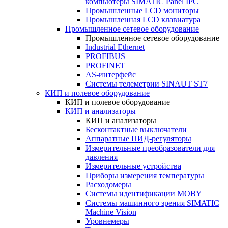
компьютеры SIMATIC Panel IPC
Промышленные LCD мониторы
Промышленная LCD клавиатура
Промышленное сетевое оборудование
Промышленное сетевое оборудование
Industrial Ethernet
PROFIBUS
PROFINET
AS-интерфейс
Системы телеметрии SINAUT ST7
КИП и полевое оборудование
КИП и полевое оборудование
КИП и анализаторы
КИП и анализаторы
Бесконтактные выключатели
Аппаратные ПИД-регуляторы
Измерительные преобразователи для
давления
Измерительные устройства
Приборы измерения температуры
Расходомеры
Системы идентификации MOBY
Системы машинного зрения SIMATIC
Machine Vision
Уровнемеры