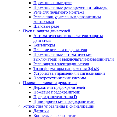
Промышленные реле
Промышленные реле времени и таймеры
Реле для печатного монтажа
Реле с принудительным управлением
контактами
Шаговые реле
Пуск и защита двигателей
Автоматические выключатели защиты
двигателя
Контакторы
Плавкие вставки и держатели
Промышленные автоматические
выключатели и выключатели-разъединители
Реле защиты электродвигателя
Трансформаторы напряжения 0,4 кВ
Устройства управления и сигнализации
Электротехнические клеммы
Плавкие вставки и держатели
Держатели предохранителей
Ножевые предохранители
Предохранители типа D
Цилиндрические предохранители
Устройства управления и сигнализации
Датчики
Концевые выключатели