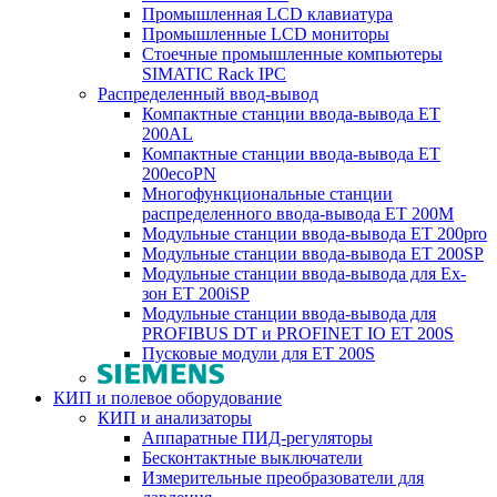
Промышленная LCD клавиатура
Промышленные LCD мониторы
Стоечные промышленные компьютеры
SIMATIC Rack IPC
Распределенный ввод-вывод
Компактные станции ввода-вывода ET
200AL
Компактные станции ввода-вывода ET
200ecoPN
Многофункциональные станции
распределенного ввода-вывода ET 200M
Модульные станции ввода-вывода ET 200pro
Модульные станции ввода-вывода ET 200SP
Модульные станции ввода-вывода для Ex-
зон ET 200iSP
Модульные станции ввода-вывода для
PROFIBUS DT и PROFINET IO ET 200S
Пусковые модули для ET 200S
КИП и полевое оборудование
КИП и анализаторы
Аппаратные ПИД-регуляторы
Бесконтактные выключатели
Измерительные преобразователи для