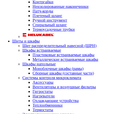
Контргайки
Неизолированные наконечники
Патч-корды
Плетеный шланг
Ручной инструмент
Спиральный шланг
Термоусадочные трубки
Щиты и шкафы
Щит распределительный навесной (ЩРН)
Шкафы встраиваемые
Пластиковые встраиваемые шкафы
Металлические встраиваемые шкафы
Шкафы напольные
Моноблочные шкафы (рамы)
Сборные шкафы (составные части)
Системы контроля микроклимата
Аксессуары
Вентиляторы и воздушные фильтры
Гигростаты
Нагреватели
Охлаждающие устройства
Теплообменники
Термостаты