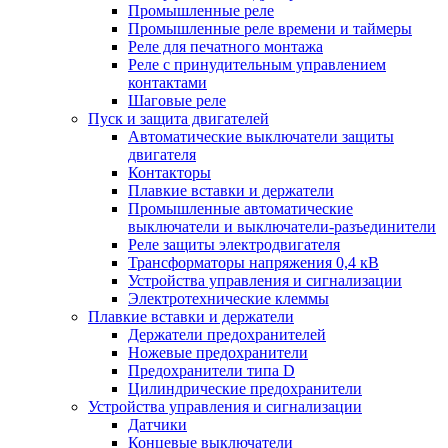
Промышленные реле
Промышленные реле времени и таймеры
Реле для печатного монтажа
Реле с принудительным управлением
контактами
Шаговые реле
Пуск и защита двигателей
Автоматические выключатели защиты
двигателя
Контакторы
Плавкие вставки и держатели
Промышленные автоматические
выключатели и выключатели-разъединители
Реле защиты электродвигателя
Трансформаторы напряжения 0,4 кВ
Устройства управления и сигнализации
Электротехнические клеммы
Плавкие вставки и держатели
Держатели предохранителей
Ножевые предохранители
Предохранители типа D
Цилиндрические предохранители
Устройства управления и сигнализации
Датчики
Концевые выключатели