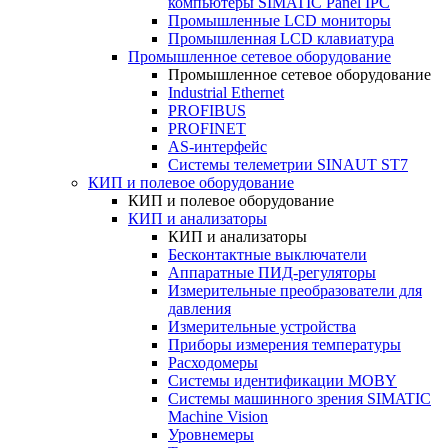
компьютеры SIMATIC Panel IPC
Промышленные LCD мониторы
Промышленная LCD клавиатура
Промышленное сетевое оборудование
Промышленное сетевое оборудование
Industrial Ethernet
PROFIBUS
PROFINET
AS-интерфейс
Системы телеметрии SINAUT ST7
КИП и полевое оборудование
КИП и полевое оборудование
КИП и анализаторы
КИП и анализаторы
Бесконтактные выключатели
Аппаратные ПИД-регуляторы
Измерительные преобразователи для
давления
Измерительные устройства
Приборы измерения температуры
Расходомеры
Системы идентификации MOBY
Системы машинного зрения SIMATIC
Machine Vision
Уровнемеры