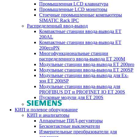
Промышленная LCD клавиатура
Промышленные LCD мониторы
Стоечные промышленные компьютеры
SIMATIC Rack IPC
Распределенный ввод-вывод
Компактные станции ввода-вывода ET
200AL
Компактные станции ввода-вывода ET
200ecoPN
Многофункциональные станции
распределенного ввода-вывода ET 200M
Модульные станции ввода-вывода ET 200pro
Модульные станции ввода-вывода ET 200SP
Модульные станции ввода-вывода для Ex-
зон ET 200iSP
Модульные станции ввода-вывода для
PROFIBUS DT и PROFINET IO ET 200S
Пусковые модули для ET 200S
КИП и полевое оборудование
КИП и анализаторы
Аппаратные ПИД-регуляторы
Бесконтактные выключатели
Измерительные преобразователи для