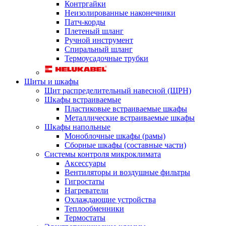
Контргайки
Неизолированные наконечники
Патч-корды
Плетеный шланг
Ручной инструмент
Спиральный шланг
Термоусадочные трубки
Щиты и шкафы
Щит распределительный навесной (ЩРН)
Шкафы встраиваемые
Пластиковые встраиваемые шкафы
Металлические встраиваемые шкафы
Шкафы напольные
Моноблочные шкафы (рамы)
Сборные шкафы (составные части)
Системы контроля микроклимата
Аксессуары
Вентиляторы и воздушные фильтры
Гигростаты
Нагреватели
Охлаждающие устройства
Теплообменники
Термостаты