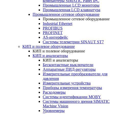
компьютеры SIMATIC Panel IPC
Промышленные LCD мониторы
Промышленная LCD клавиатура
Промышленное сетевое оборудование
Промышленное сетевое оборудование
Industrial Ethernet
PROFIBUS
PROFINET
AS-интерфейс
Системы телеметрии SINAUT ST7
КИП и полевое оборудование
КИП и полевое оборудование
КИП и анализаторы
КИП и анализаторы
Бесконтактные выключатели
Аппаратные ПИД-регуляторы
Измерительные преобразователи для
давления
Измерительные устройства
Приборы измерения температуры
Расходомеры
Системы идентификации MOBY
Системы машинного зрения SIMATIC
Machine Vision
Уровнемеры