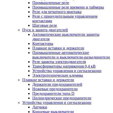
Промышленные реле
Промышленные реле времени и таймеры
Реле для печатного монтажа
Реле с принудительным управлением
контактами
Шаговые реле
Пуск и защита двигателей
Автоматические выключатели защиты
двигателя
Контакторы
Плавкие вставки и держатели
Промышленные автоматические
выключатели и выключатели-разъединители
Реле защиты электродвигателя
Трансформаторы напряжения 0,4 кВ
Устройства управления и сигнализации
Электротехнические клеммы
Плавкие вставки и держатели
Держатели предохранителей
Ножевые предохранители
Предохранители типа D
Цилиндрические предохранители
Устройства управления и сигнализации
Датчики
Концевые выключатели