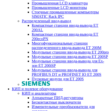
Промышленная LCD клавиатура
Промышленные LCD мониторы
Стоечные промышленные компьютеры
SIMATIC Rack IPC
Распределенный ввод-вывод
Компактные станции ввода-вывода ET
200AL
Компактные станции ввода-вывода ET
200ecoPN
Многофункциональные станции
распределенного ввода-вывода ET 200M
Модульные станции ввода-вывода ET 200pro
Модульные станции ввода-вывода ET 200SP
Модульные станции ввода-вывода для Ex-
зон ET 200iSP
Модульные станции ввода-вывода для
PROFIBUS DT и PROFINET IO ET 200S
Пусковые модули для ET 200S
КИП и полевое оборудование
КИП и анализаторы
Аппаратные ПИД-регуляторы
Бесконтактные выключатели
Измерительные преобразователи для