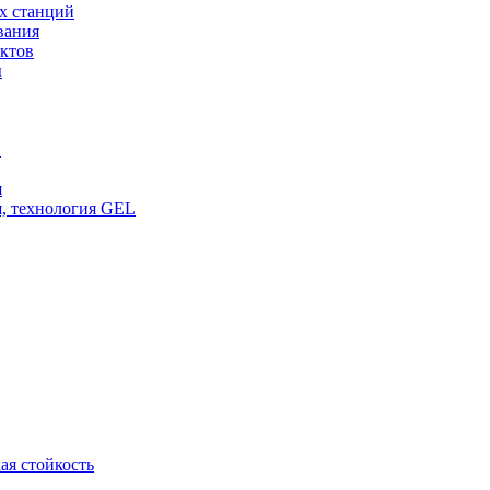
х станций
вания
ктов
ы
и
я
, технология GEL
ая стойкость