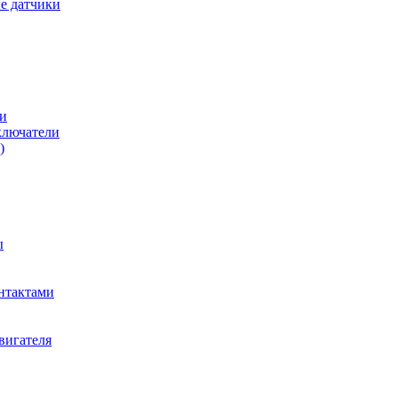
е датчики
и
ключатели
)
ы
нтактами
вигателя