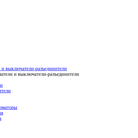
 и выключатели-разъединители
атели и выключатели-разъединители
ли
ители
рматоры
ия
я