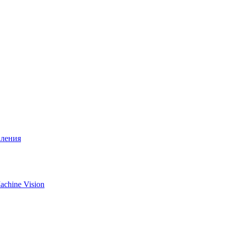
вления
chine Vision