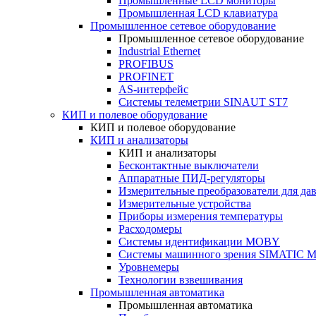
Промышленные LCD мониторы
Промышленная LCD клавиатура
Промышленное сетевое оборудование
Промышленное сетевое оборудование
Industrial Ethernet
PROFIBUS
PROFINET
AS-интерфейс
Системы телеметрии SINAUT ST7
КИП и полевое оборудование
КИП и полевое оборудование
КИП и анализаторы
КИП и анализаторы
Бесконтактные выключатели
Аппаратные ПИД-регуляторы
Измерительные преобразователи для да
Измерительные устройства
Приборы измерения температуры
Расходомеры
Системы идентификации MOBY
Системы машинного зрения SIMATIC Ma
Уровнемеры
Технологии взвешивания
Промышленная автоматика
Промышленная автоматика