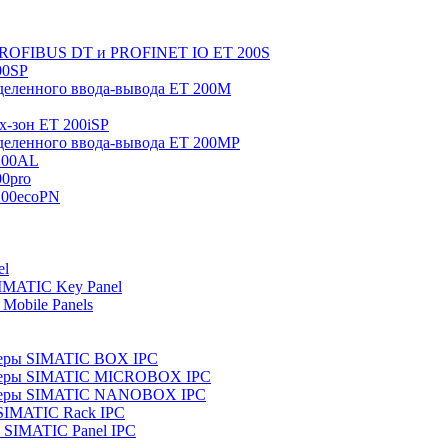
 PROFIBUS DT и PROFINET IO ET 200S
00SP
еленного ввода-вывода ET 200M
x-зон ET 200iSP
еленного ввода-вывода ET 200MP
200AL
0pro
200ecoPN
el
IMATIC Key Panel
Mobile Panels
еры SIMATIC BOX IPC
теры SIMATIC MICROBOX IPC
теры SIMATIC NANOBOX IPC
SIMATIC Rack IPC
SIMATIC Panel IPC