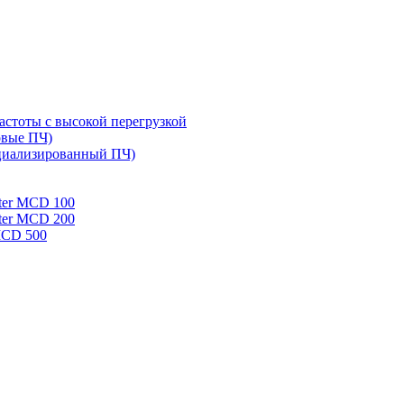
стоты с высокой перегрузкой
овые ПЧ)
циализированный ПЧ)
rter MCD 100
rter MCD 200
 MCD 500