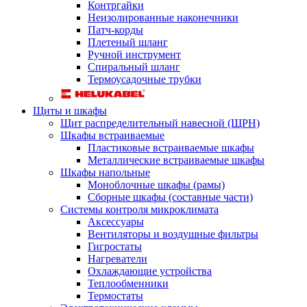
Контргайки
Неизолированные наконечники
Патч-корды
Плетеный шланг
Ручной инструмент
Спиральный шланг
Термоусадочные трубки
Щиты и шкафы
Щит распределительный навесной (ЩРН)
Шкафы встраиваемые
Пластиковые встраиваемые шкафы
Металлические встраиваемые шкафы
Шкафы напольные
Моноблочные шкафы (рамы)
Сборные шкафы (составные части)
Системы контроля микроклимата
Аксессуары
Вентиляторы и воздушные фильтры
Гигростаты
Нагреватели
Охлаждающие устройства
Теплообменники
Термостаты