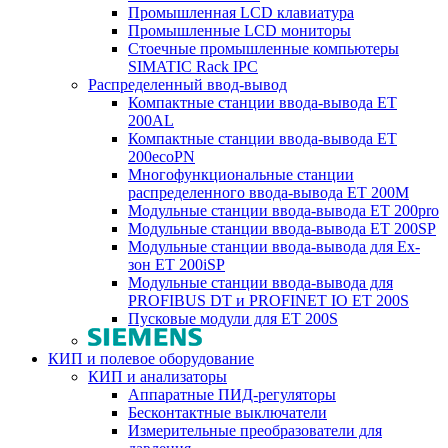
Промышленная LCD клавиатура
Промышленные LCD мониторы
Стоечные промышленные компьютеры
SIMATIC Rack IPC
Распределенный ввод-вывод
Компактные станции ввода-вывода ET
200AL
Компактные станции ввода-вывода ET
200ecoPN
Многофункциональные станции
распределенного ввода-вывода ET 200M
Модульные станции ввода-вывода ET 200pro
Модульные станции ввода-вывода ET 200SP
Модульные станции ввода-вывода для Ex-
зон ET 200iSP
Модульные станции ввода-вывода для
PROFIBUS DT и PROFINET IO ET 200S
Пусковые модули для ET 200S
КИП и полевое оборудование
КИП и анализаторы
Аппаратные ПИД-регуляторы
Бесконтактные выключатели
Измерительные преобразователи для