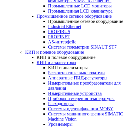
компьютеры SIMATIC Panel IPC
Промышленные LCD мониторы
Промышленная LCD клавиатура
Промышленное сетевое оборудование
Промышленное сетевое оборудование
Industrial Ethernet
PROFIBUS
PROFINET
AS-интерфейс
Системы телеметрии SINAUT ST7
КИП и полевое оборудование
КИП и полевое оборудование
КИП и анализаторы
КИП и анализаторы
Бесконтактные выключатели
Аппаратные ПИД-регуляторы
Измерительные преобразователи для
давления
Измерительные устройства
Приборы измерения температуры
Расходомеры
Системы идентификации MOBY
Системы машинного зрения SIMATIC
Machine Vision
Уровнемеры