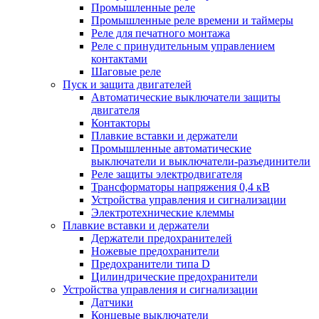
Промышленные реле
Промышленные реле времени и таймеры
Реле для печатного монтажа
Реле с принудительным управлением
контактами
Шаговые реле
Пуск и защита двигателей
Автоматические выключатели защиты
двигателя
Контакторы
Плавкие вставки и держатели
Промышленные автоматические
выключатели и выключатели-разъединители
Реле защиты электродвигателя
Трансформаторы напряжения 0,4 кВ
Устройства управления и сигнализации
Электротехнические клеммы
Плавкие вставки и держатели
Держатели предохранителей
Ножевые предохранители
Предохранители типа D
Цилиндрические предохранители
Устройства управления и сигнализации
Датчики
Концевые выключатели