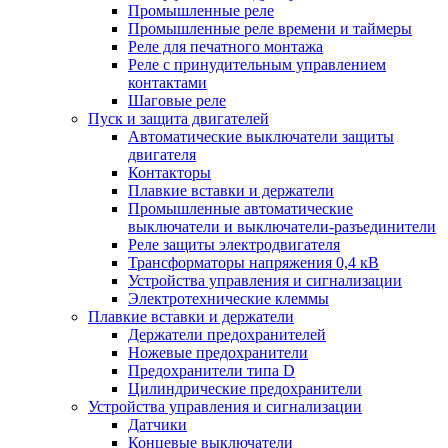
Промышленные реле
Промышленные реле времени и таймеры
Реле для печатного монтажа
Реле с принудительным управлением
контактами
Шаговые реле
Пуск и защита двигателей
Автоматические выключатели защиты
двигателя
Контакторы
Плавкие вставки и держатели
Промышленные автоматические
выключатели и выключатели-разъединители
Реле защиты электродвигателя
Трансформаторы напряжения 0,4 кВ
Устройства управления и сигнализации
Электротехнические клеммы
Плавкие вставки и держатели
Держатели предохранителей
Ножевые предохранители
Предохранители типа D
Цилиндрические предохранители
Устройства управления и сигнализации
Датчики
Концевые выключатели