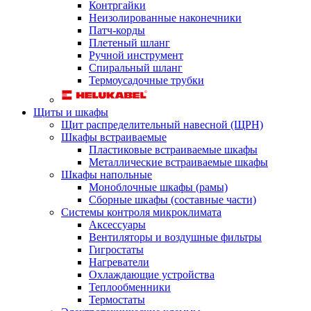
Контргайки
Неизолированные наконечники
Патч-корды
Плетеный шланг
Ручной инструмент
Спиральный шланг
Термоусадочные трубки
Щиты и шкафы
Щит распределительный навесной (ЩРН)
Шкафы встраиваемые
Пластиковые встраиваемые шкафы
Металлические встраиваемые шкафы
Шкафы напольные
Моноблочные шкафы (рамы)
Сборные шкафы (составные части)
Системы контроля микроклимата
Аксессуары
Вентиляторы и воздушные фильтры
Гигростаты
Нагреватели
Охлаждающие устройства
Теплообменники
Термостаты