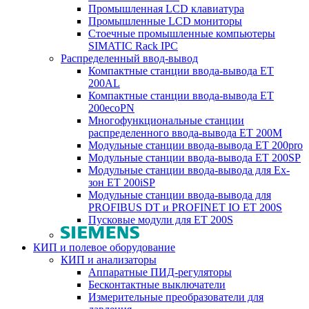
Промышленная LCD клавиатура
Промышленные LCD мониторы
Стоечные промышленные компьютеры
SIMATIC Rack IPC
Распределенный ввод-вывод
Компактные станции ввода-вывода ET
200AL
Компактные станции ввода-вывода ET
200ecoPN
Многофункциональные станции
распределенного ввода-вывода ET 200M
Модульные станции ввода-вывода ET 200pro
Модульные станции ввода-вывода ET 200SP
Модульные станции ввода-вывода для Ex-
зон ET 200iSP
Модульные станции ввода-вывода для
PROFIBUS DT и PROFINET IO ET 200S
Пусковые модули для ET 200S
КИП и полевое оборудование
КИП и анализаторы
Аппаратные ПИД-регуляторы
Бесконтактные выключатели
Измерительные преобразователи для