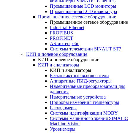
компьютеры SIMATIC Panel IPC
Промышленные LCD мониторы
Промышленная LCD клавиатура
Промышленное сетевое оборудование
Промышленное сетевое оборудование
Industrial Ethernet
PROFIBUS
PROFINET
AS-интерфейс
Системы телеметрии SINAUT ST7
КИП и полевое оборудование
КИП и полевое оборудование
КИП и анализаторы
КИП и анализаторы
Бесконтактные выключатели
Аппаратные ПИД-регуляторы
Измерительные преобразователи для
давления
Измерительные устройства
Приборы измерения температуры
Расходомеры
Системы идентификации MOBY
Системы машинного зрения SIMATIC
Machine Vision
Уровнемеры