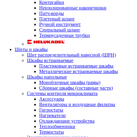
Контргайки
Неизолированные наконечники
Патч-корды
Плетеный шланг
Ручной инструмент
Спиральный шланг
Термоусадочные трубки
Щиты и шкафы
Щит распределительный навесной (ЩРН)
Шкафы встраиваемые
Пластиковые встраиваемые шкафы
Металлические встраиваемые шкафы
Шкафы напольные
Моноблочные шкафы (рамы)
Сборные шкафы (составные части)
Системы контроля микроклимата
Аксессуары
Вентиляторы и воздушные фильтры
Гигростаты
Нагреватели
Охлаждающие устройства
Теплообменники
Термостаты