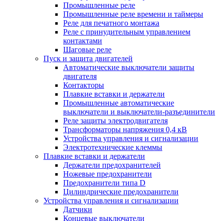
Промышленные реле
Промышленные реле времени и таймеры
Реле для печатного монтажа
Реле с принудительным управлением
контактами
Шаговые реле
Пуск и защита двигателей
Автоматические выключатели защиты
двигателя
Контакторы
Плавкие вставки и держатели
Промышленные автоматические
выключатели и выключатели-разъединители
Реле защиты электродвигателя
Трансформаторы напряжения 0,4 кВ
Устройства управления и сигнализации
Электротехнические клеммы
Плавкие вставки и держатели
Держатели предохранителей
Ножевые предохранители
Предохранители типа D
Цилиндрические предохранители
Устройства управления и сигнализации
Датчики
Концевые выключатели