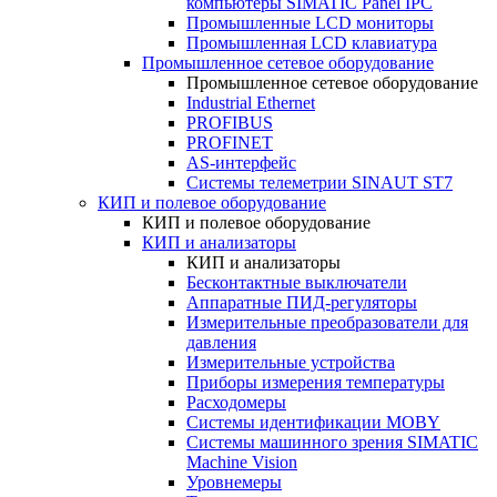
компьютеры SIMATIC Panel IPC
Промышленные LCD мониторы
Промышленная LCD клавиатура
Промышленное сетевое оборудование
Промышленное сетевое оборудование
Industrial Ethernet
PROFIBUS
PROFINET
AS-интерфейс
Системы телеметрии SINAUT ST7
КИП и полевое оборудование
КИП и полевое оборудование
КИП и анализаторы
КИП и анализаторы
Бесконтактные выключатели
Аппаратные ПИД-регуляторы
Измерительные преобразователи для
давления
Измерительные устройства
Приборы измерения температуры
Расходомеры
Системы идентификации MOBY
Системы машинного зрения SIMATIC
Machine Vision
Уровнемеры