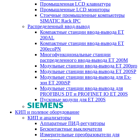
Промышленная LCD клавиатура
Промышленные LCD мониторы
Стоечные промышленные компьютеры
SIMATIC Rack IPC
Распределенный ввод-вывод
Компактные станции ввода-вывода ET
200AL
Компактные станции ввода-вывода ET
200ecoPN
Многофункциональные станции
распределенного ввода-вывода ET 200M
Модульные станции ввода-вывода ET 200pro
Модульные станции ввода-вывода ET 200SP
Модульные станции ввода-вывода для Ex-
зон ET 200iSP
Модульные станции ввода-вывода для
PROFIBUS DT и PROFINET IO ET 200S
Пусковые модули для ET 200S
КИП и полевое оборудование
КИП и анализаторы
Аппаратные ПИД-регуляторы
Бесконтактные выключатели
Измерительные преобразователи для