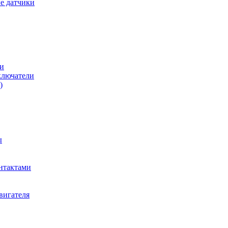
е датчики
и
ключатели
)
ы
нтактами
вигателя