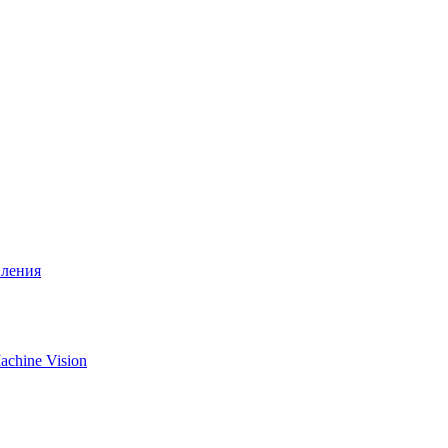
вления
chine Vision