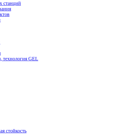
х станций
вания
ктов
ы
и
я
, технология GEL
ая стойкость