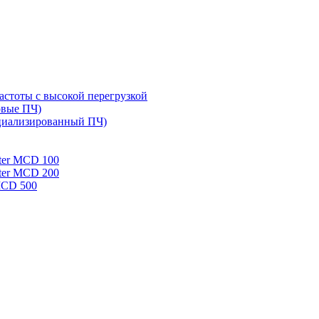
стоты с высокой перегрузкой
овые ПЧ)
циализированный ПЧ)
rter MCD 100
rter MCD 200
 MCD 500