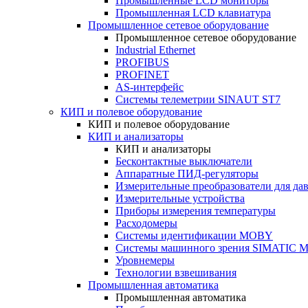
Промышленные LCD мониторы
Промышленная LCD клавиатура
Промышленное сетевое оборудование
Промышленное сетевое оборудование
Industrial Ethernet
PROFIBUS
PROFINET
AS-интерфейс
Системы телеметрии SINAUT ST7
КИП и полевое оборудование
КИП и полевое оборудование
КИП и анализаторы
КИП и анализаторы
Бесконтактные выключатели
Аппаратные ПИД-регуляторы
Измерительные преобразователи для да
Измерительные устройства
Приборы измерения температуры
Расходомеры
Системы идентификации MOBY
Системы машинного зрения SIMATIC Ma
Уровнемеры
Технологии взвешивания
Промышленная автоматика
Промышленная автоматика