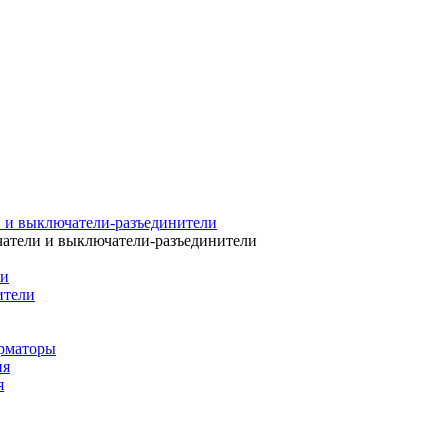
 и выключатели-разъединители
атели и выключатели-разъединители
ли
ители
рматоры
ия
я