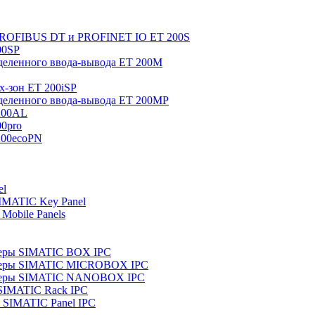
 PROFIBUS DT и PROFINET IO ET 200S
00SP
еленного ввода-вывода ET 200M
x-зон ET 200iSP
еленного ввода-вывода ET 200MP
200AL
0pro
200ecoPN
el
IMATIC Key Panel
Mobile Panels
еры SIMATIC BOX IPC
теры SIMATIC MICROBOX IPC
теры SIMATIC NANOBOX IPC
SIMATIC Rack IPC
SIMATIC Panel IPC