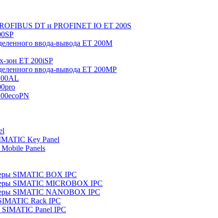
 PROFIBUS DT и PROFINET IO ET 200S
00SP
еленного ввода-вывода ET 200M
x-зон ET 200iSP
еленного ввода-вывода ET 200MP
200AL
0pro
200ecoPN
el
IMATIC Key Panel
Mobile Panels
еры SIMATIC BOX IPC
теры SIMATIC MICROBOX IPC
теры SIMATIC NANOBOX IPC
SIMATIC Rack IPC
SIMATIC Panel IPC