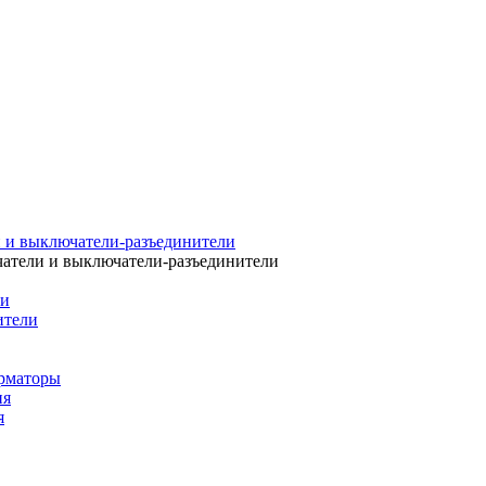
 и выключатели-разъединители
атели и выключатели-разъединители
ли
ители
рматоры
ия
я