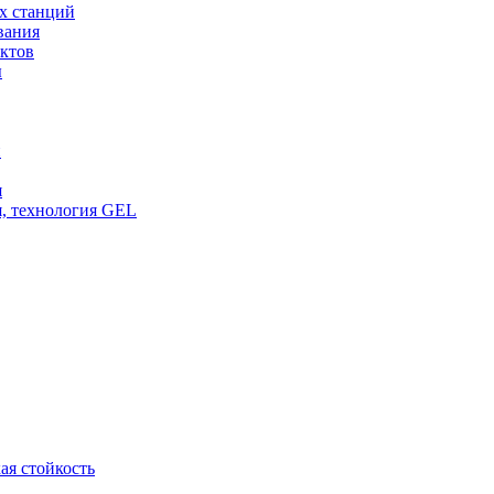
х станций
вания
ктов
ы
и
я
, технология GEL
ая стойкость