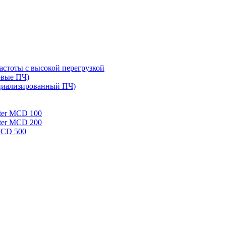
стоты с высокой перегрузкой
овые ПЧ)
циализированный ПЧ)
rter MCD 100
rter MCD 200
 MCD 500