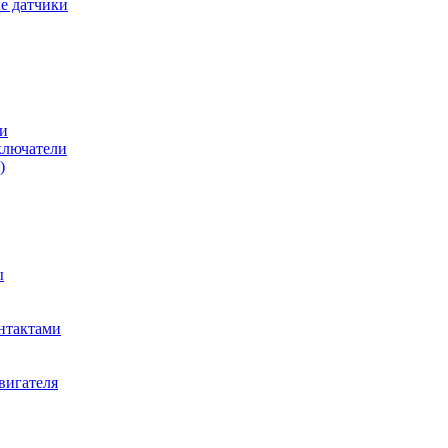
е датчики
и
ключатели
)
ы
нтактами
вигателя