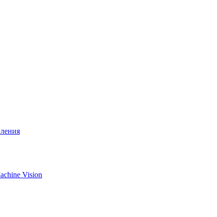
вления
chine Vision