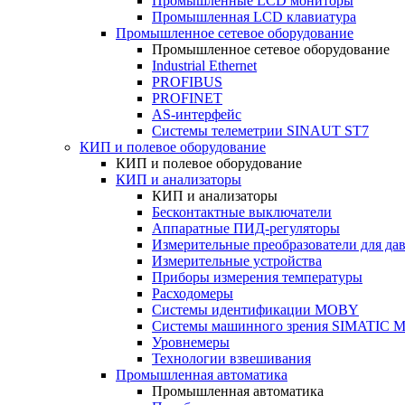
Промышленные LCD мониторы
Промышленная LCD клавиатура
Промышленное сетевое оборудование
Промышленное сетевое оборудование
Industrial Ethernet
PROFIBUS
PROFINET
AS-интерфейс
Системы телеметрии SINAUT ST7
КИП и полевое оборудование
КИП и полевое оборудование
КИП и анализаторы
КИП и анализаторы
Бесконтактные выключатели
Аппаратные ПИД-регуляторы
Измерительные преобразователи для да
Измерительные устройства
Приборы измерения температуры
Расходомеры
Системы идентификации MOBY
Системы машинного зрения SIMATIC Ma
Уровнемеры
Технологии взвешивания
Промышленная автоматика
Промышленная автоматика