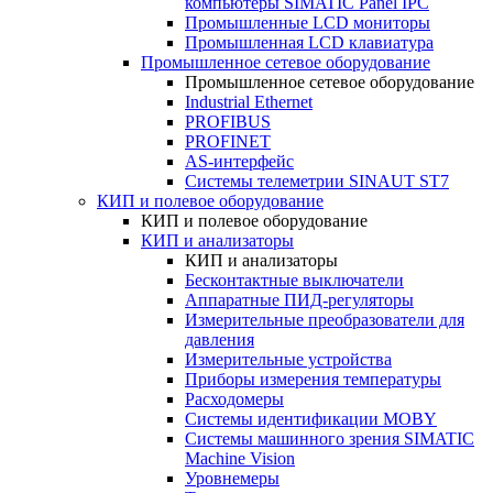
компьютеры SIMATIC Panel IPC
Промышленные LCD мониторы
Промышленная LCD клавиатура
Промышленное сетевое оборудование
Промышленное сетевое оборудование
Industrial Ethernet
PROFIBUS
PROFINET
AS-интерфейс
Системы телеметрии SINAUT ST7
КИП и полевое оборудование
КИП и полевое оборудование
КИП и анализаторы
КИП и анализаторы
Бесконтактные выключатели
Аппаратные ПИД-регуляторы
Измерительные преобразователи для
давления
Измерительные устройства
Приборы измерения температуры
Расходомеры
Системы идентификации MOBY
Системы машинного зрения SIMATIC
Machine Vision
Уровнемеры