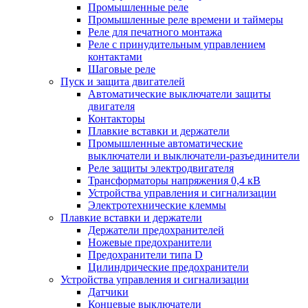
Промышленные реле
Промышленные реле времени и таймеры
Реле для печатного монтажа
Реле с принудительным управлением
контактами
Шаговые реле
Пуск и защита двигателей
Автоматические выключатели защиты
двигателя
Контакторы
Плавкие вставки и держатели
Промышленные автоматические
выключатели и выключатели-разъединители
Реле защиты электродвигателя
Трансформаторы напряжения 0,4 кВ
Устройства управления и сигнализации
Электротехнические клеммы
Плавкие вставки и держатели
Держатели предохранителей
Ножевые предохранители
Предохранители типа D
Цилиндрические предохранители
Устройства управления и сигнализации
Датчики
Концевые выключатели