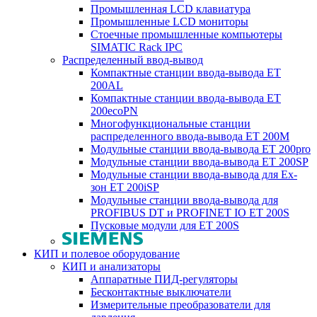
Промышленная LCD клавиатура
Промышленные LCD мониторы
Стоечные промышленные компьютеры
SIMATIC Rack IPC
Распределенный ввод-вывод
Компактные станции ввода-вывода ET
200AL
Компактные станции ввода-вывода ET
200ecoPN
Многофункциональные станции
распределенного ввода-вывода ET 200M
Модульные станции ввода-вывода ET 200pro
Модульные станции ввода-вывода ET 200SP
Модульные станции ввода-вывода для Ex-
зон ET 200iSP
Модульные станции ввода-вывода для
PROFIBUS DT и PROFINET IO ET 200S
Пусковые модули для ET 200S
КИП и полевое оборудование
КИП и анализаторы
Аппаратные ПИД-регуляторы
Бесконтактные выключатели
Измерительные преобразователи для