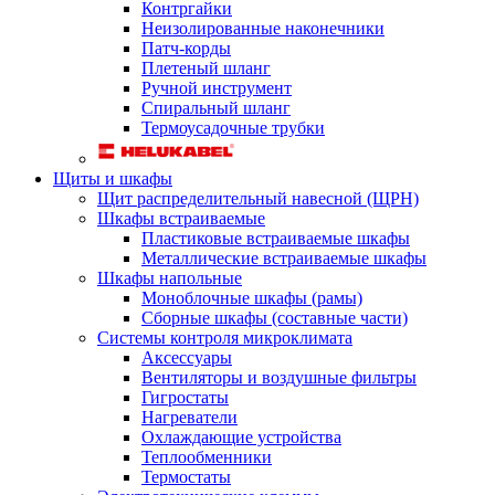
Контргайки
Неизолированные наконечники
Патч-корды
Плетеный шланг
Ручной инструмент
Спиральный шланг
Термоусадочные трубки
Щиты и шкафы
Щит распределительный навесной (ЩРН)
Шкафы встраиваемые
Пластиковые встраиваемые шкафы
Металлические встраиваемые шкафы
Шкафы напольные
Моноблочные шкафы (рамы)
Сборные шкафы (составные части)
Системы контроля микроклимата
Аксессуары
Вентиляторы и воздушные фильтры
Гигростаты
Нагреватели
Охлаждающие устройства
Теплообменники
Термостаты