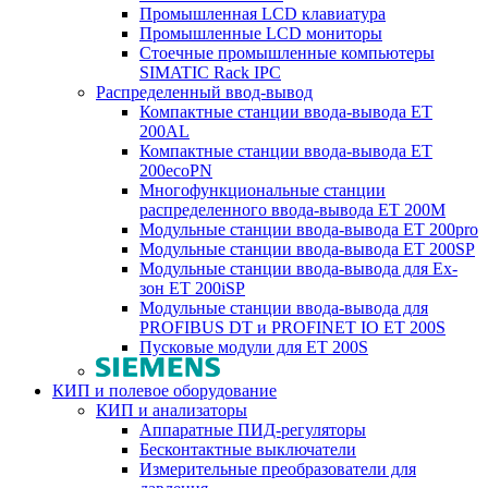
Промышленная LCD клавиатура
Промышленные LCD мониторы
Стоечные промышленные компьютеры
SIMATIC Rack IPC
Распределенный ввод-вывод
Компактные станции ввода-вывода ET
200AL
Компактные станции ввода-вывода ET
200ecoPN
Многофункциональные станции
распределенного ввода-вывода ET 200M
Модульные станции ввода-вывода ET 200pro
Модульные станции ввода-вывода ET 200SP
Модульные станции ввода-вывода для Ex-
зон ET 200iSP
Модульные станции ввода-вывода для
PROFIBUS DT и PROFINET IO ET 200S
Пусковые модули для ET 200S
КИП и полевое оборудование
КИП и анализаторы
Аппаратные ПИД-регуляторы
Бесконтактные выключатели
Измерительные преобразователи для