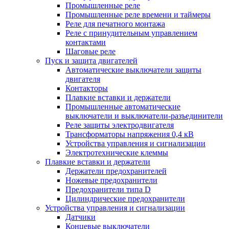
Промышленные реле
Промышленные реле времени и таймеры
Реле для печатного монтажа
Реле с принудительным управлением
контактами
Шаговые реле
Пуск и защита двигателей
Автоматические выключатели защиты
двигателя
Контакторы
Плавкие вставки и держатели
Промышленные автоматические
выключатели и выключатели-разъединители
Реле защиты электродвигателя
Трансформаторы напряжения 0,4 кВ
Устройства управления и сигнализации
Электротехнические клеммы
Плавкие вставки и держатели
Держатели предохранителей
Ножевые предохранители
Предохранители типа D
Цилиндрические предохранители
Устройства управления и сигнализации
Датчики
Концевые выключатели