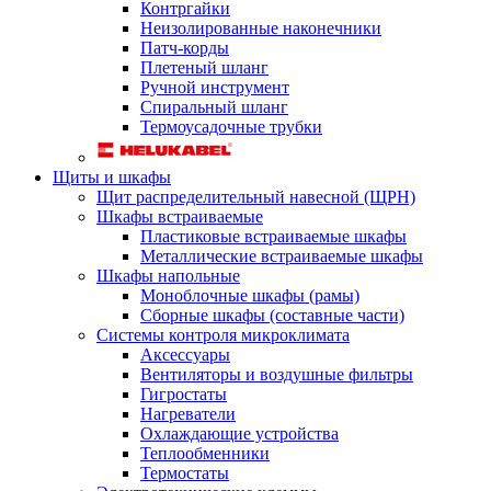
Контргайки
Неизолированные наконечники
Патч-корды
Плетеный шланг
Ручной инструмент
Спиральный шланг
Термоусадочные трубки
Щиты и шкафы
Щит распределительный навесной (ЩРН)
Шкафы встраиваемые
Пластиковые встраиваемые шкафы
Металлические встраиваемые шкафы
Шкафы напольные
Моноблочные шкафы (рамы)
Сборные шкафы (составные части)
Системы контроля микроклимата
Аксессуары
Вентиляторы и воздушные фильтры
Гигростаты
Нагреватели
Охлаждающие устройства
Теплообменники
Термостаты