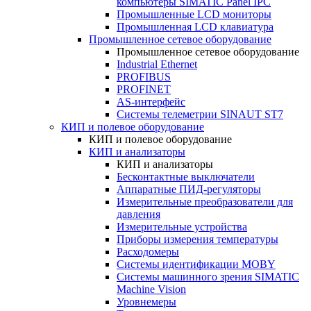
компьютеры SIMATIC Panel IPC
Промышленные LCD мониторы
Промышленная LCD клавиатура
Промышленное сетевое оборудование
Промышленное сетевое оборудование
Industrial Ethernet
PROFIBUS
PROFINET
AS-интерфейс
Системы телеметрии SINAUT ST7
КИП и полевое оборудование
КИП и полевое оборудование
КИП и анализаторы
КИП и анализаторы
Бесконтактные выключатели
Аппаратные ПИД-регуляторы
Измерительные преобразователи для
давления
Измерительные устройства
Приборы измерения температуры
Расходомеры
Системы идентификации MOBY
Системы машинного зрения SIMATIC
Machine Vision
Уровнемеры