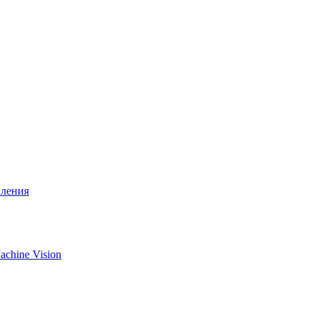
вления
chine Vision