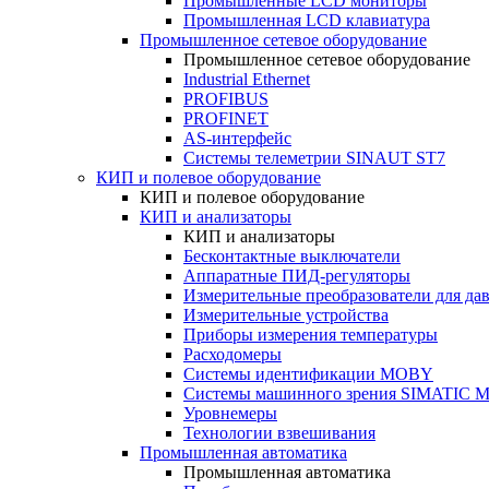
Промышленные LCD мониторы
Промышленная LCD клавиатура
Промышленное сетевое оборудование
Промышленное сетевое оборудование
Industrial Ethernet
PROFIBUS
PROFINET
AS-интерфейс
Системы телеметрии SINAUT ST7
КИП и полевое оборудование
КИП и полевое оборудование
КИП и анализаторы
КИП и анализаторы
Бесконтактные выключатели
Аппаратные ПИД-регуляторы
Измерительные преобразователи для да
Измерительные устройства
Приборы измерения температуры
Расходомеры
Системы идентификации MOBY
Системы машинного зрения SIMATIC Ma
Уровнемеры
Технологии взвешивания
Промышленная автоматика
Промышленная автоматика