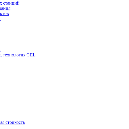
х станций
вания
ктов
ы
и
я
, технология GEL
ая стойкость