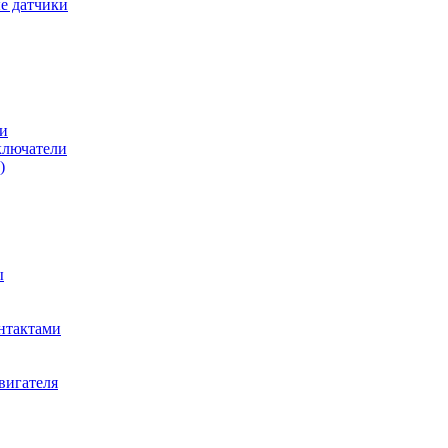
е датчики
и
ключатели
)
ы
нтактами
вигателя