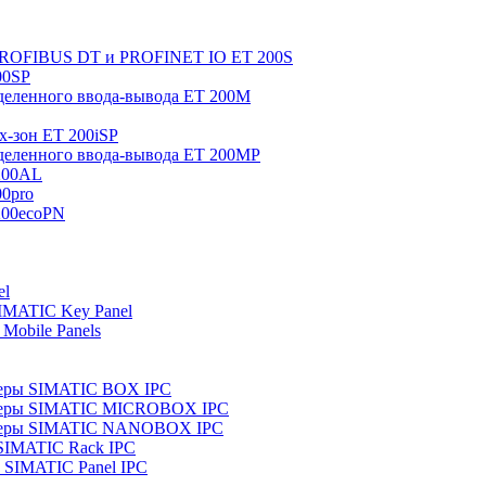
 PROFIBUS DT и PROFINET IO ET 200S
00SP
еленного ввода-вывода ET 200M
x-зон ET 200iSP
еленного ввода-вывода ET 200MP
200AL
0pro
200ecoPN
el
IMATIC Key Panel
Mobile Panels
еры SIMATIC BOX IPC
теры SIMATIC MICROBOX IPC
теры SIMATIC NANOBOX IPC
SIMATIC Rack IPC
SIMATIC Panel IPC