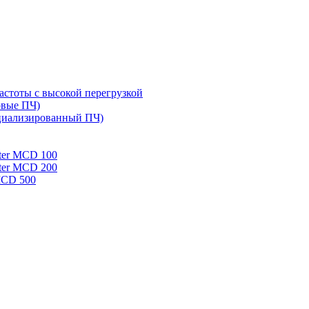
стоты с высокой перегрузкой
овые ПЧ)
циализированный ПЧ)
rter MCD 100
rter MCD 200
 MCD 500