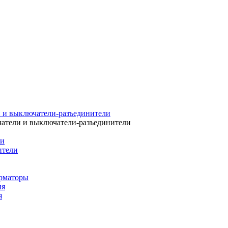
 и выключатели-разъединители
атели и выключатели-разъединители
ли
ители
рматоры
ия
я