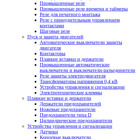
Промышленные реле
Промышленные реле времени и таймеры
Реле для печатного монтажа
Реле с принудительным управлением
контактами
Шаговые реле
Пуск и защита двигателей
Автоматические выключатели защиты
двигателя
Контакторы
Плавкие вставки и держатели
Промышленные автоматические
выключатели и выключатели-разъединители
Реле защиты электродвигателя
Трансформаторы напряжения 0,4 кВ
Устройства управления и сигнализации
Электротехнические клеммы
Плавкие вставки и держатели
Держатели предохранителей
Ножевые предохранители
Предохранители типа D
Цилиндрические предохранители
Устройства управления и сигнализации
Датчики
Концевые выключатели