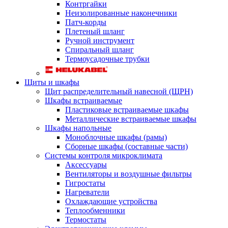
Контргайки
Неизолированные наконечники
Патч-корды
Плетеный шланг
Ручной инструмент
Спиральный шланг
Термоусадочные трубки
Щиты и шкафы
Щит распределительный навесной (ЩРН)
Шкафы встраиваемые
Пластиковые встраиваемые шкафы
Металлические встраиваемые шкафы
Шкафы напольные
Моноблочные шкафы (рамы)
Сборные шкафы (составные части)
Системы контроля микроклимата
Аксессуары
Вентиляторы и воздушные фильтры
Гигростаты
Нагреватели
Охлаждающие устройства
Теплообменники
Термостаты