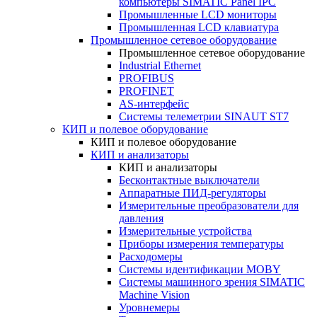
компьютеры SIMATIC Panel IPC
Промышленные LCD мониторы
Промышленная LCD клавиатура
Промышленное сетевое оборудование
Промышленное сетевое оборудование
Industrial Ethernet
PROFIBUS
PROFINET
AS-интерфейс
Системы телеметрии SINAUT ST7
КИП и полевое оборудование
КИП и полевое оборудование
КИП и анализаторы
КИП и анализаторы
Бесконтактные выключатели
Аппаратные ПИД-регуляторы
Измерительные преобразователи для
давления
Измерительные устройства
Приборы измерения температуры
Расходомеры
Системы идентификации MOBY
Системы машинного зрения SIMATIC
Machine Vision
Уровнемеры