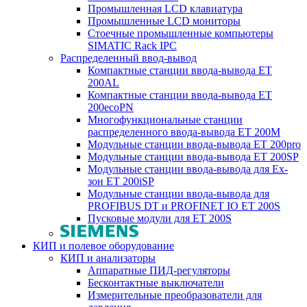
Промышленная LCD клавиатура
Промышленные LCD мониторы
Стоечные промышленные компьютеры
SIMATIC Rack IPC
Распределенный ввод-вывод
Компактные станции ввода-вывода ET
200AL
Компактные станции ввода-вывода ET
200ecoPN
Многофункциональные станции
распределенного ввода-вывода ET 200M
Модульные станции ввода-вывода ET 200pro
Модульные станции ввода-вывода ET 200SP
Модульные станции ввода-вывода для Ex-
зон ET 200iSP
Модульные станции ввода-вывода для
PROFIBUS DT и PROFINET IO ET 200S
Пусковые модули для ET 200S
КИП и полевое оборудование
КИП и анализаторы
Аппаратные ПИД-регуляторы
Бесконтактные выключатели
Измерительные преобразователи для