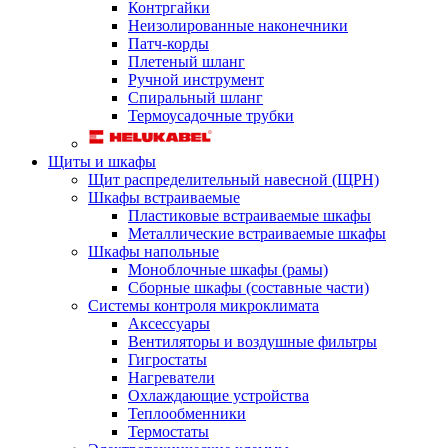
Контргайки
Неизолированные наконечники
Патч-корды
Плетеный шланг
Ручной инструмент
Спиральный шланг
Термоусадочные трубки
Щиты и шкафы
Щит распределительный навесной (ЩРН)
Шкафы встраиваемые
Пластиковые встраиваемые шкафы
Металлические встраиваемые шкафы
Шкафы напольные
Моноблочные шкафы (рамы)
Сборные шкафы (составные части)
Системы контроля микроклимата
Аксессуары
Вентиляторы и воздушные фильтры
Гигростаты
Нагреватели
Охлаждающие устройства
Теплообменники
Термостаты