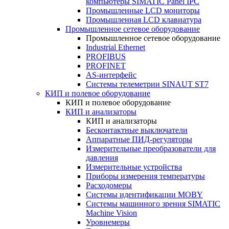
компьютеры SIMATIC Panel IPC
Промышленные LCD мониторы
Промышленная LCD клавиатура
Промышленное сетевое оборудование
Промышленное сетевое оборудование
Industrial Ethernet
PROFIBUS
PROFINET
AS-интерфейс
Системы телеметрии SINAUT ST7
КИП и полевое оборудование
КИП и полевое оборудование
КИП и анализаторы
КИП и анализаторы
Бесконтактные выключатели
Аппаратные ПИД-регуляторы
Измерительные преобразователи для
давления
Измерительные устройства
Приборы измерения температуры
Расходомеры
Системы идентификации MOBY
Системы машинного зрения SIMATIC
Machine Vision
Уровнемеры