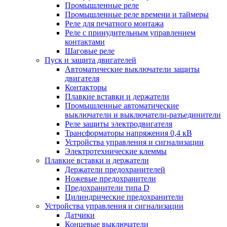
Промышленные реле
Промышленные реле времени и таймеры
Реле для печатного монтажа
Реле с принудительным управлением
контактами
Шаговые реле
Пуск и защита двигателей
Автоматические выключатели защиты
двигателя
Контакторы
Плавкие вставки и держатели
Промышленные автоматические
выключатели и выключатели-разъединители
Реле защиты электродвигателя
Трансформаторы напряжения 0,4 кВ
Устройства управления и сигнализации
Электротехнические клеммы
Плавкие вставки и держатели
Держатели предохранителей
Ножевые предохранители
Предохранители типа D
Цилиндрические предохранители
Устройства управления и сигнализации
Датчики
Концевые выключатели