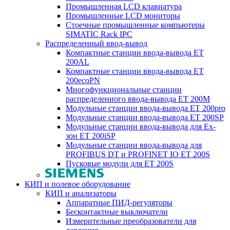
Промышленная LCD клавиатура
Промышленные LCD мониторы
Стоечные промышленные компьютеры
SIMATIC Rack IPC
Распределенный ввод-вывод
Компактные станции ввода-вывода ET
200AL
Компактные станции ввода-вывода ET
200ecoPN
Многофункциональные станции
распределенного ввода-вывода ET 200M
Модульные станции ввода-вывода ET 200pro
Модульные станции ввода-вывода ET 200SP
Модульные станции ввода-вывода для Ex-
зон ET 200iSP
Модульные станции ввода-вывода для
PROFIBUS DT и PROFINET IO ET 200S
Пусковые модули для ET 200S
КИП и полевое оборудование
КИП и анализаторы
Аппаратные ПИД-регуляторы
Бесконтактные выключатели
Измерительные преобразователи для