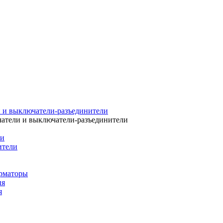
 и выключатели-разъединители
атели и выключатели-разъединители
ли
ители
рматоры
ия
я