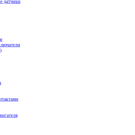
е датчики
и
ключатели
)
ы
нтактами
вигателя