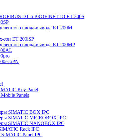
 PROFIBUS DT и PROFINET IO ET 200S
00SP
еленного ввода-вывода ET 200M
x-зон ET 200iSP
еленного ввода-вывода ET 200MP
200AL
0pro
200ecoPN
el
IMATIC Key Panel
Mobile Panels
еры SIMATIC BOX IPC
теры SIMATIC MICROBOX IPC
теры SIMATIC NANOBOX IPC
SIMATIC Rack IPC
SIMATIC Panel IPC