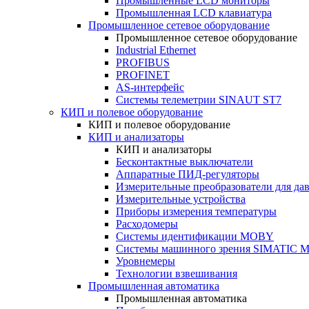
Промышленные LCD мониторы
Промышленная LCD клавиатура
Промышленное сетевое оборудование
Промышленное сетевое оборудование
Industrial Ethernet
PROFIBUS
PROFINET
AS-интерфейс
Системы телеметрии SINAUT ST7
КИП и полевое оборудование
КИП и полевое оборудование
КИП и анализаторы
КИП и анализаторы
Бесконтактные выключатели
Аппаратные ПИД-регуляторы
Измерительные преобразователи для да
Измерительные устройства
Приборы измерения температуры
Расходомеры
Системы идентификации MOBY
Системы машинного зрения SIMATIC Ma
Уровнемеры
Технологии взвешивания
Промышленная автоматика
Промышленная автоматика