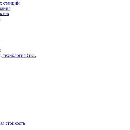
х станций
вания
ктов
ы
и
я
, технология GEL
ая стойкость