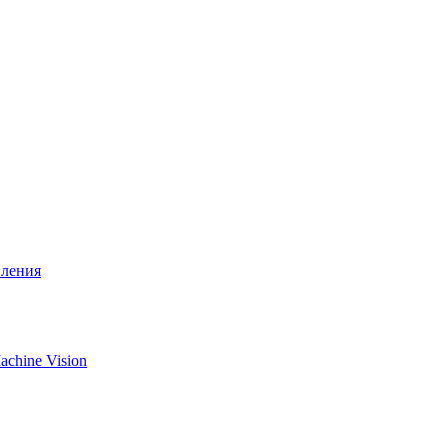
вления
chine Vision