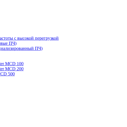
стоты с высокой перегрузкой
овые ПЧ)
циализированный ПЧ)
rter MCD 100
rter MCD 200
 MCD 500