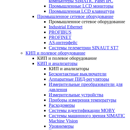
компьютеры SIMATIC Panel IPC
Промышленные LCD мониторы
Промышленная LCD клавиатура
Промышленное сетевое оборудование
Промышленное сетевое оборудование
Industrial Ethernet
PROFIBUS
PROFINET
AS-интерфейс
Системы телеметрии SINAUT ST7
КИП и полевое оборудование
КИП и полевое оборудование
КИП и анализаторы
КИП и анализаторы
Бесконтактные выключатели
Аппаратные ПИД-регуляторы
Измерительные преобразователи для
давления
Измерительные устройства
Приборы измерения температуры
Расходомеры
Системы идентификации MOBY
Системы машинного зрения SIMATIC
Machine Vision
Уровнемеры