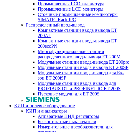
Промышленная LCD клавиатура
Промышленные LCD мониторы
Стоечные промышленные компьютеры
SIMATIC Rack IPC
Распределенный ввод-вывод
Компактные станции ввода-вывода ET
200AL
Компактные станции ввода-вывода ET
200ecoPN
Многофункциональные станции
распределенного ввода-вывода ET 200M
Модульные станции ввода-вывода ET 200pro
Модульные станции ввода-вывода ET 200SP
Модульные станции ввода-вывода для Ex-
зон ET 200iSP
Модульные станции ввода-вывода для
PROFIBUS DT и PROFINET IO ET 200S
Пусковые модули для ET 200S
КИП и полевое оборудование
КИП и анализаторы
Аппаратные ПИД-регуляторы
Бесконтактные выключатели
Измерительные преобразователи для