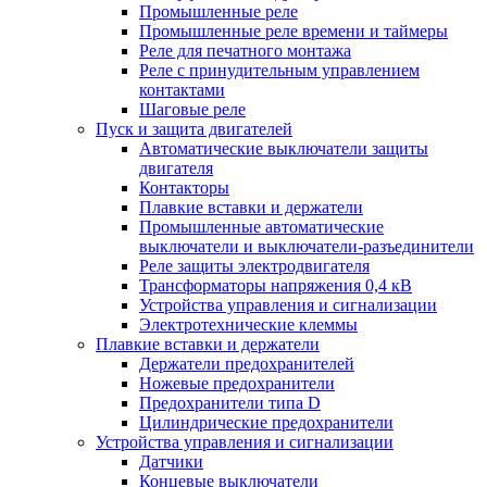
Промышленные реле
Промышленные реле времени и таймеры
Реле для печатного монтажа
Реле с принудительным управлением
контактами
Шаговые реле
Пуск и защита двигателей
Автоматические выключатели защиты
двигателя
Контакторы
Плавкие вставки и держатели
Промышленные автоматические
выключатели и выключатели-разъединители
Реле защиты электродвигателя
Трансформаторы напряжения 0,4 кВ
Устройства управления и сигнализации
Электротехнические клеммы
Плавкие вставки и держатели
Держатели предохранителей
Ножевые предохранители
Предохранители типа D
Цилиндрические предохранители
Устройства управления и сигнализации
Датчики
Концевые выключатели