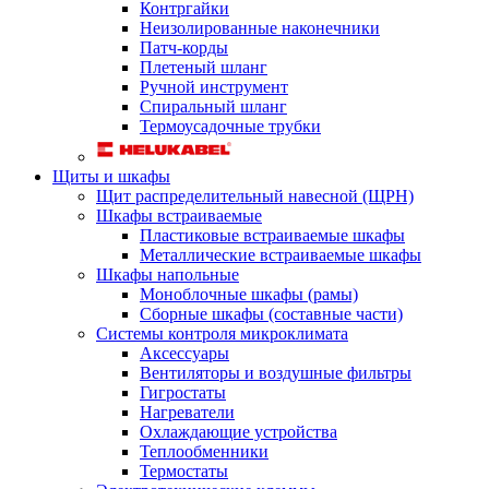
Контргайки
Неизолированные наконечники
Патч-корды
Плетеный шланг
Ручной инструмент
Спиральный шланг
Термоусадочные трубки
Щиты и шкафы
Щит распределительный навесной (ЩРН)
Шкафы встраиваемые
Пластиковые встраиваемые шкафы
Металлические встраиваемые шкафы
Шкафы напольные
Моноблочные шкафы (рамы)
Сборные шкафы (составные части)
Системы контроля микроклимата
Аксессуары
Вентиляторы и воздушные фильтры
Гигростаты
Нагреватели
Охлаждающие устройства
Теплообменники
Термостаты