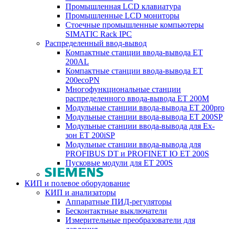
Промышленная LCD клавиатура
Промышленные LCD мониторы
Стоечные промышленные компьютеры
SIMATIC Rack IPC
Распределенный ввод-вывод
Компактные станции ввода-вывода ET
200AL
Компактные станции ввода-вывода ET
200ecoPN
Многофункциональные станции
распределенного ввода-вывода ET 200M
Модульные станции ввода-вывода ET 200pro
Модульные станции ввода-вывода ET 200SP
Модульные станции ввода-вывода для Ex-
зон ET 200iSP
Модульные станции ввода-вывода для
PROFIBUS DT и PROFINET IO ET 200S
Пусковые модули для ET 200S
КИП и полевое оборудование
КИП и анализаторы
Аппаратные ПИД-регуляторы
Бесконтактные выключатели
Измерительные преобразователи для