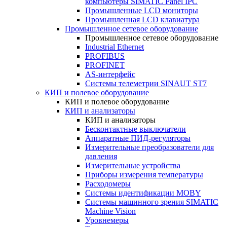
компьютеры SIMATIC Panel IPC
Промышленные LCD мониторы
Промышленная LCD клавиатура
Промышленное сетевое оборудование
Промышленное сетевое оборудование
Industrial Ethernet
PROFIBUS
PROFINET
AS-интерфейс
Системы телеметрии SINAUT ST7
КИП и полевое оборудование
КИП и полевое оборудование
КИП и анализаторы
КИП и анализаторы
Бесконтактные выключатели
Аппаратные ПИД-регуляторы
Измерительные преобразователи для
давления
Измерительные устройства
Приборы измерения температуры
Расходомеры
Системы идентификации MOBY
Системы машинного зрения SIMATIC
Machine Vision
Уровнемеры