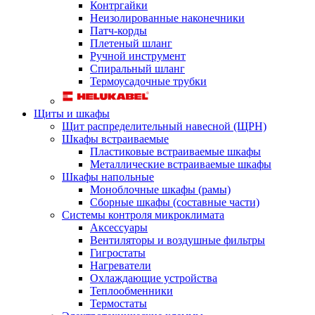
Контргайки
Неизолированные наконечники
Патч-корды
Плетеный шланг
Ручной инструмент
Спиральный шланг
Термоусадочные трубки
Щиты и шкафы
Щит распределительный навесной (ЩРН)
Шкафы встраиваемые
Пластиковые встраиваемые шкафы
Металлические встраиваемые шкафы
Шкафы напольные
Моноблочные шкафы (рамы)
Сборные шкафы (составные части)
Системы контроля микроклимата
Аксессуары
Вентиляторы и воздушные фильтры
Гигростаты
Нагреватели
Охлаждающие устройства
Теплообменники
Термостаты