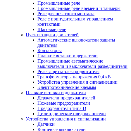
Промышленные реле
Промышленные реле времени и таймеры
Реле для печатного монтажа
Реле с принудительным управлением
контактами
Шаговые реле
Пуск и защита двигателей
Автоматические выключатели защиты
двигателя
Контакторы
Плавкие вставки и держатели
Промышленные автоматические
выключатели и выключатели-разъединители
Реле защиты электродвигателя
Трансформаторы напряжения 0,4 кВ
Устройства управления и сигнализации
Электротехнические клеммы
Плавкие вставки и держатели
Держатели предохранителей
Ножевые предохранители
Предохранители типа D
Цилиндрические предохранители
Устройства управления и сигнализации
Датчики
Концевые выключатели