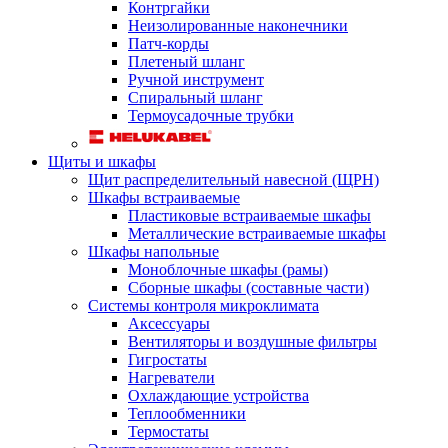
Контргайки
Неизолированные наконечники
Патч-корды
Плетеный шланг
Ручной инструмент
Спиральный шланг
Термоусадочные трубки
Щиты и шкафы
Щит распределительный навесной (ЩРН)
Шкафы встраиваемые
Пластиковые встраиваемые шкафы
Металлические встраиваемые шкафы
Шкафы напольные
Моноблочные шкафы (рамы)
Сборные шкафы (составные части)
Системы контроля микроклимата
Аксессуары
Вентиляторы и воздушные фильтры
Гигростаты
Нагреватели
Охлаждающие устройства
Теплообменники
Термостаты