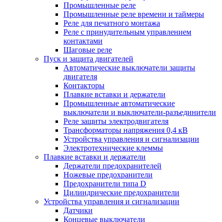
Промышленные реле
Промышленные реле времени и таймеры
Реле для печатного монтажа
Реле с принудительным управлением
контактами
Шаговые реле
Пуск и защита двигателей
Автоматические выключатели защиты
двигателя
Контакторы
Плавкие вставки и держатели
Промышленные автоматические
выключатели и выключатели-разъединители
Реле защиты электродвигателя
Трансформаторы напряжения 0,4 кВ
Устройства управления и сигнализации
Электротехнические клеммы
Плавкие вставки и держатели
Держатели предохранителей
Ножевые предохранители
Предохранители типа D
Цилиндрические предохранители
Устройства управления и сигнализации
Датчики
Концевые выключатели