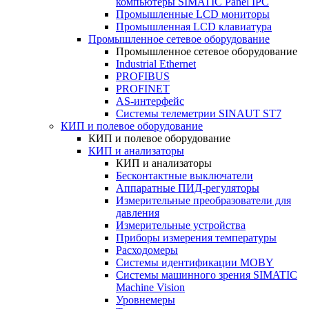
компьютеры SIMATIC Panel IPC
Промышленные LCD мониторы
Промышленная LCD клавиатура
Промышленное сетевое оборудование
Промышленное сетевое оборудование
Industrial Ethernet
PROFIBUS
PROFINET
AS-интерфейс
Системы телеметрии SINAUT ST7
КИП и полевое оборудование
КИП и полевое оборудование
КИП и анализаторы
КИП и анализаторы
Бесконтактные выключатели
Аппаратные ПИД-регуляторы
Измерительные преобразователи для
давления
Измерительные устройства
Приборы измерения температуры
Расходомеры
Системы идентификации MOBY
Системы машинного зрения SIMATIC
Machine Vision
Уровнемеры