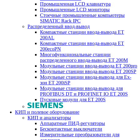
Промышленная LCD клавиатура
Промышленные LCD мониторы
Стоечные промышленные компьютеры
SIMATIC Rack IPC
Распределенный ввод-вывод
Компактные станции ввода-вывода ET
200AL
Компактные станции ввода-вывода ET
200ecoPN
Многофункциональные станции
распределенного ввода-вывода ET 200M
Модульные станции ввода-вывода ET 200pro
Модульные станции ввода-вывода ET 200SP
Модульные станции ввода-вывода для Ex-
зон ET 200iSP
Модульные станции ввода-вывода для
PROFIBUS DT и PROFINET IO ET 200S
Пусковые модули для ET 200S
КИП и полевое оборудование
КИП и анализаторы
Аппаратные ПИД-регуляторы
Бесконтактные выключатели
Измерительные преобразователи для