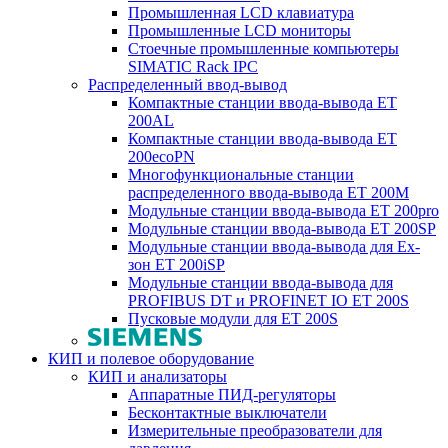
Промышленная LCD клавиатура
Промышленные LCD мониторы
Стоечные промышленные компьютеры
SIMATIC Rack IPC
Распределенный ввод-вывод
Компактные станции ввода-вывода ET
200AL
Компактные станции ввода-вывода ET
200ecoPN
Многофункциональные станции
распределенного ввода-вывода ET 200M
Модульные станции ввода-вывода ET 200pro
Модульные станции ввода-вывода ET 200SP
Модульные станции ввода-вывода для Ex-
зон ET 200iSP
Модульные станции ввода-вывода для
PROFIBUS DT и PROFINET IO ET 200S
Пусковые модули для ET 200S
КИП и полевое оборудование
КИП и анализаторы
Аппаратные ПИД-регуляторы
Бесконтактные выключатели
Измерительные преобразователи для