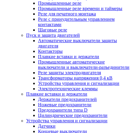
Промышленные реле
Промышленные реле времени и таймеры
Реле для печатного монтажа
Реле с принудительным управлением
контактами
Шаговые реле
Пуск и защита двигателей
Автоматические выключатели защиты
двигателя
Контакторы
Плавкие вставки и держатели
Промышленные автоматические
выключатели и выключатели-разъединители
Реле защиты электродвигателя
Трансформаторы напряжения 0,4 кВ
Устройства управления и сигнализации
Электротехнические клеммы
Плавкие вставки и держатели
Держатели предохранителей
Ножевые предохранители
Предохранители типа D
Цилиндрические предохранители
Устройства управления и сигнализации
Датчики
Концевые выключатели