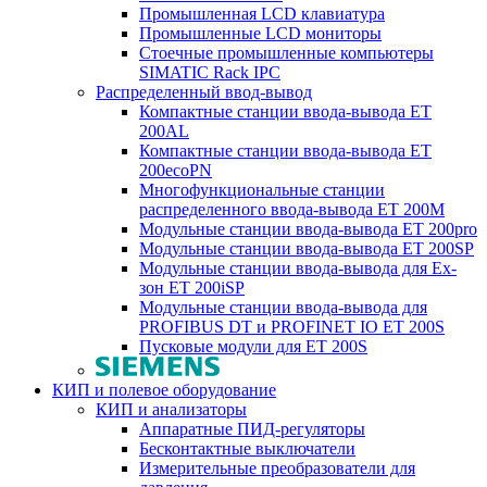
Промышленная LCD клавиатура
Промышленные LCD мониторы
Стоечные промышленные компьютеры
SIMATIC Rack IPC
Распределенный ввод-вывод
Компактные станции ввода-вывода ET
200AL
Компактные станции ввода-вывода ET
200ecoPN
Многофункциональные станции
распределенного ввода-вывода ET 200M
Модульные станции ввода-вывода ET 200pro
Модульные станции ввода-вывода ET 200SP
Модульные станции ввода-вывода для Ex-
зон ET 200iSP
Модульные станции ввода-вывода для
PROFIBUS DT и PROFINET IO ET 200S
Пусковые модули для ET 200S
КИП и полевое оборудование
КИП и анализаторы
Аппаратные ПИД-регуляторы
Бесконтактные выключатели
Измерительные преобразователи для