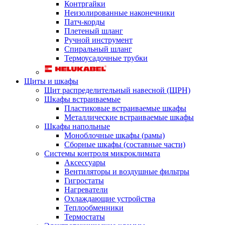
Контргайки
Неизолированные наконечники
Патч-корды
Плетеный шланг
Ручной инструмент
Спиральный шланг
Термоусадочные трубки
Щиты и шкафы
Щит распределительный навесной (ЩРН)
Шкафы встраиваемые
Пластиковые встраиваемые шкафы
Металлические встраиваемые шкафы
Шкафы напольные
Моноблочные шкафы (рамы)
Сборные шкафы (составные части)
Системы контроля микроклимата
Аксессуары
Вентиляторы и воздушные фильтры
Гигростаты
Нагреватели
Охлаждающие устройства
Теплообменники
Термостаты