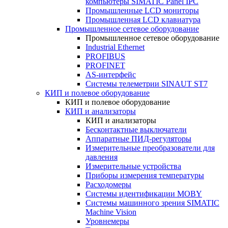
компьютеры SIMATIC Panel IPC
Промышленные LCD мониторы
Промышленная LCD клавиатура
Промышленное сетевое оборудование
Промышленное сетевое оборудование
Industrial Ethernet
PROFIBUS
PROFINET
AS-интерфейс
Системы телеметрии SINAUT ST7
КИП и полевое оборудование
КИП и полевое оборудование
КИП и анализаторы
КИП и анализаторы
Бесконтактные выключатели
Аппаратные ПИД-регуляторы
Измерительные преобразователи для
давления
Измерительные устройства
Приборы измерения температуры
Расходомеры
Системы идентификации MOBY
Системы машинного зрения SIMATIC
Machine Vision
Уровнемеры