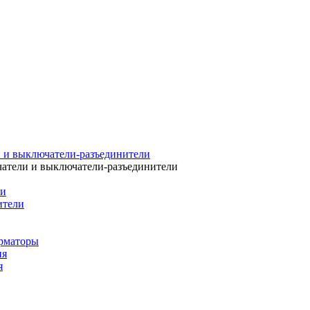
 и выключатели-разъединители
атели и выключатели-разъединители
ли
ители
рматоры
ия
я