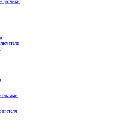
е датчики
и
ключатели
)
ы
нтактами
вигателя