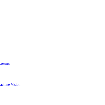
вления
chine Vision