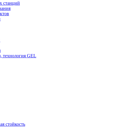
х станций
вания
ктов
ы
и
я
, технология GEL
ая стойкость