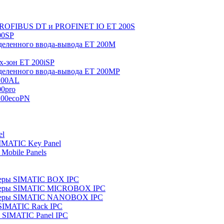
 PROFIBUS DT и PROFINET IO ET 200S
00SP
еленного ввода-вывода ET 200M
x-зон ET 200iSP
еленного ввода-вывода ET 200MP
200AL
0pro
200ecoPN
el
IMATIC Key Panel
Mobile Panels
еры SIMATIC BOX IPC
теры SIMATIC MICROBOX IPC
теры SIMATIC NANOBOX IPC
SIMATIC Rack IPC
SIMATIC Panel IPC