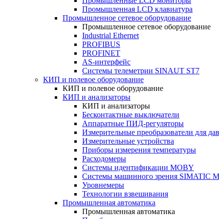
Промышленные LCD мониторы
Промышленная LCD клавиатура
Промышленное сетевое оборудование
Промышленное сетевое оборудование
Industrial Ethernet
PROFIBUS
PROFINET
AS-интерфейс
Системы телеметрии SINAUT ST7
КИП и полевое оборудование
КИП и полевое оборудование
КИП и анализаторы
КИП и анализаторы
Бесконтактные выключатели
Аппаратные ПИД-регуляторы
Измерительные преобразователи для да
Измерительные устройства
Приборы измерения температуры
Расходомеры
Системы идентификации MOBY
Системы машинного зрения SIMATIC Ma
Уровнемеры
Технологии взвешивания
Промышленная автоматика
Промышленная автоматика