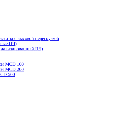
стоты с высокой перегрузкой
овые ПЧ)
циализированный ПЧ)
rter MCD 100
rter MCD 200
 MCD 500