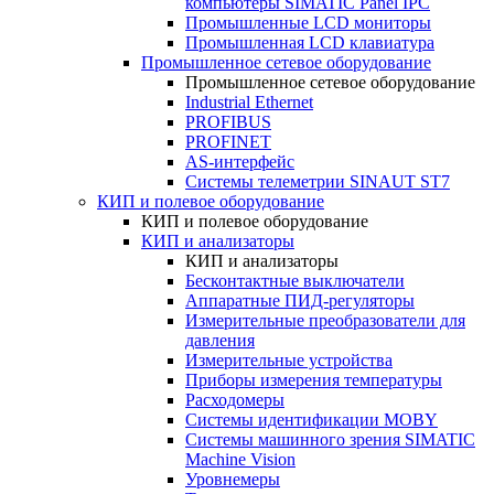
компьютеры SIMATIC Panel IPC
Промышленные LCD мониторы
Промышленная LCD клавиатура
Промышленное сетевое оборудование
Промышленное сетевое оборудование
Industrial Ethernet
PROFIBUS
PROFINET
AS-интерфейс
Системы телеметрии SINAUT ST7
КИП и полевое оборудование
КИП и полевое оборудование
КИП и анализаторы
КИП и анализаторы
Бесконтактные выключатели
Аппаратные ПИД-регуляторы
Измерительные преобразователи для
давления
Измерительные устройства
Приборы измерения температуры
Расходомеры
Системы идентификации MOBY
Системы машинного зрения SIMATIC
Machine Vision
Уровнемеры