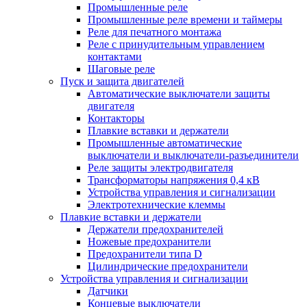
Промышленные реле
Промышленные реле времени и таймеры
Реле для печатного монтажа
Реле с принудительным управлением
контактами
Шаговые реле
Пуск и защита двигателей
Автоматические выключатели защиты
двигателя
Контакторы
Плавкие вставки и держатели
Промышленные автоматические
выключатели и выключатели-разъединители
Реле защиты электродвигателя
Трансформаторы напряжения 0,4 кВ
Устройства управления и сигнализации
Электротехнические клеммы
Плавкие вставки и держатели
Держатели предохранителей
Ножевые предохранители
Предохранители типа D
Цилиндрические предохранители
Устройства управления и сигнализации
Датчики
Концевые выключатели