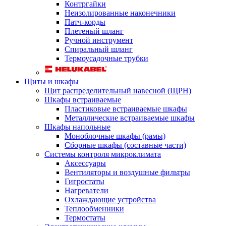
Контргайки
Неизолированные наконечники
Патч-корды
Плетеный шланг
Ручной инструмент
Спиральный шланг
Термоусадочные трубки
Щиты и шкафы
Щит распределительный навесной (ЩРН)
Шкафы встраиваемые
Пластиковые встраиваемые шкафы
Металлические встраиваемые шкафы
Шкафы напольные
Моноблочные шкафы (рамы)
Сборные шкафы (составные части)
Системы контроля микроклимата
Аксессуары
Вентиляторы и воздушные фильтры
Гигростаты
Нагреватели
Охлаждающие устройства
Теплообменники
Термостаты