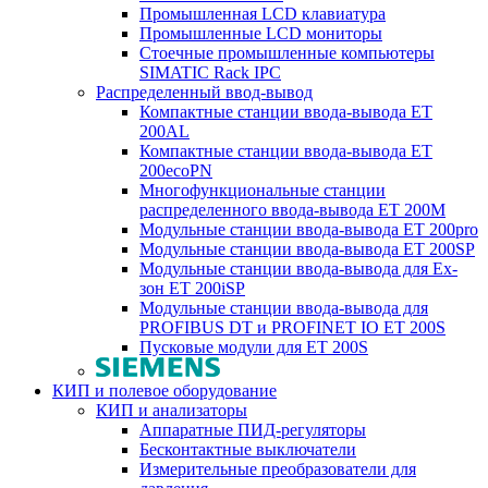
Промышленная LCD клавиатура
Промышленные LCD мониторы
Стоечные промышленные компьютеры
SIMATIC Rack IPC
Распределенный ввод-вывод
Компактные станции ввода-вывода ET
200AL
Компактные станции ввода-вывода ET
200ecoPN
Многофункциональные станции
распределенного ввода-вывода ET 200M
Модульные станции ввода-вывода ET 200pro
Модульные станции ввода-вывода ET 200SP
Модульные станции ввода-вывода для Ex-
зон ET 200iSP
Модульные станции ввода-вывода для
PROFIBUS DT и PROFINET IO ET 200S
Пусковые модули для ET 200S
КИП и полевое оборудование
КИП и анализаторы
Аппаратные ПИД-регуляторы
Бесконтактные выключатели
Измерительные преобразователи для